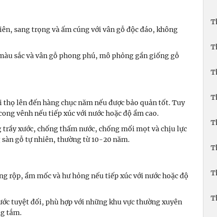
T
ên, sang trọng và ấm cúng với vân gỗ độc đáo, không
T
àu sắc và vân gỗ phong phú, mô phỏng gần giống gỗ
T
T
i thọ lên đến hàng chục năm nếu được bảo quản tốt. Tuy
 cong vênh nếu tiếp xúc với nước hoặc độ ẩm cao.
T
 trầy xước, chống thấm nước, chống mối mọt và chịu lực
g sàn gỗ tự nhiên, thường từ 10-20 năm.
T
T
ng rộp, ẩm mốc và hư hỏng nếu tiếp xúc với nước hoặc độ
T
ớc tuyệt đối, phù hợp với những khu vực thường xuyên
ng tắm.