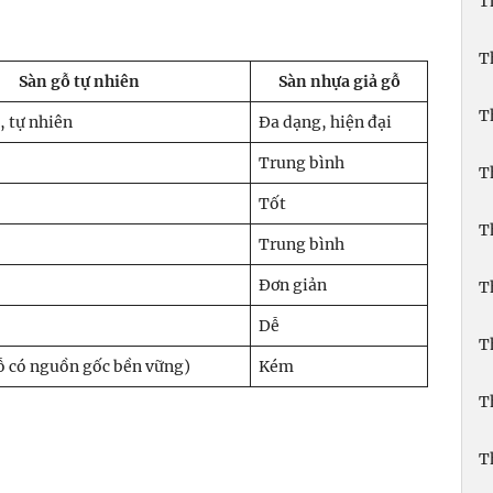
T
T
Sàn gỗ tự nhiên
Sàn nhựa giả gỗ
T
, tự nhiên
Đa dạng, hiện đại
Trung bình
T
Tốt
T
Trung bình
Đơn giản
T
Dễ
T
ỗ có nguồn gốc bền vững)
Kém
T
T