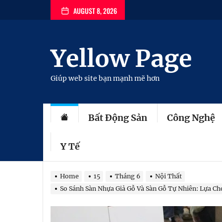
Skip
AUGUST 8, 2026
to
the
content
Yellow Page
Giúp web site bạn mạnh mẽ hơn
Bất Động Sản
Công Nghệ
Y Tế
Home
15
Tháng 6
Nội Thất
So Sánh Sàn Nhựa Giả Gỗ Và Sàn Gỗ Tự Nhiên: Lựa C