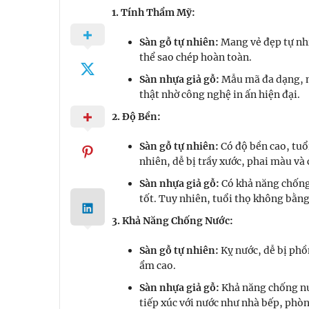
1. Tính Thẩm Mỹ:
Sàn gỗ tự nhiên:
Mang vẻ đẹp tự nhi
thể sao chép hoàn toàn.
Sàn nhựa giả gỗ:
Mẫu mã đa dạng, m
thật nhờ công nghệ in ấn hiện đại.
2. Độ Bền:
Sàn gỗ tự nhiên:
Có độ bền cao, tuổ
nhiên, dễ bị trầy xước, phai màu và
Sàn nhựa giả gỗ:
Có khả năng chống
tốt. Tuy nhiên, tuổi thọ không bằn
3. Khả Năng Chống Nước:
Sàn gỗ tự nhiên:
Kỵ nước, dễ bị phồ
ẩm cao.
Sàn nhựa giả gỗ:
Khả năng chống nư
tiếp xúc với nước như nhà bếp, phò