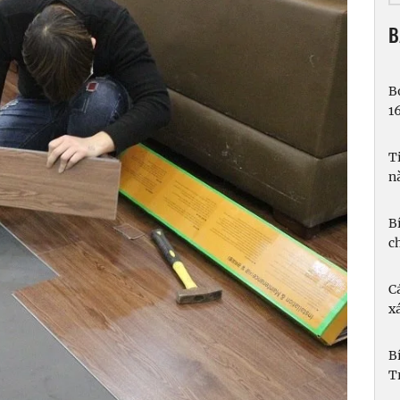
B
B
1
T
n
B
c
C
xá
B
T