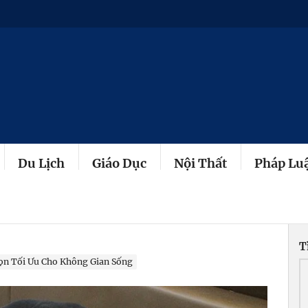
Du Lịch
Giáo Dục
Nội Thất
Pháp Lu
T
họn Tối Ưu Cho Không Gian Sống