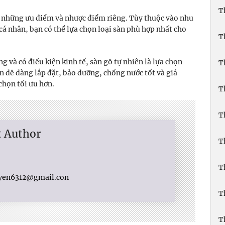
T
ó những ưu điểm và nhược điểm riêng. Tùy thuộc vào nhu
 cá nhân, bạn có thể lựa chọn loại sàn phù hợp nhất cho
T
g và có điều kiện kinh tế, sàn gỗ tự nhiên là lựa chọn
T
n dễ dàng lắp đặt, bảo dưỡng, chống nước tốt và giá
 chọn tối ưu hơn.
T
T
t Author
T
T
yen6312@gmail.con
T
T