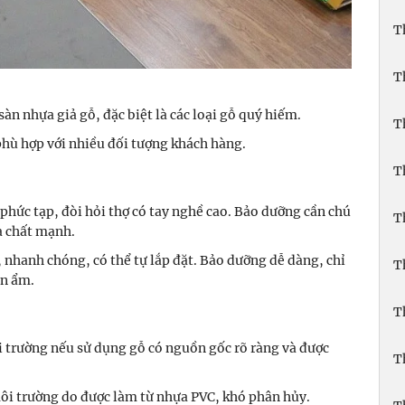
T
T
àn nhựa giả gỗ, đặc biệt là các loại gỗ quý hiếm.
T
phù hợp với nhiều đối tượng khách hàng.
T
 phức tạp, đòi hỏi thợ có tay nghề cao. Bảo dưỡng cần chú
T
óa chất mạnh.
 nhanh chóng, có thể tự lắp đặt. Bảo dưỡng dễ dàng, chỉ
T
ăn ẩm.
T
 trường nếu sử dụng gỗ có nguồn gốc rõ ràng và được
T
môi trường do được làm từ nhựa PVC, khó phân hủy.