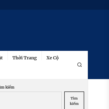
ật
Thời Trang
Xe Cộ
ìm kiếm
Tìm
kiếm