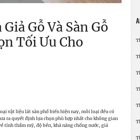
A
 Giả Gỗ Và Sàn Gỗ
ọn Tối Ưu Cho
T
T
T
T
T
loại vật liệu lát sàn phổ biến hiện nay, mỗi loại đều có
ưa ra quyết định lựa chọn phù hợp nhất cho không gian
T
 về tính thẩm mỹ, độ bền, khả năng chống nước, giá
T