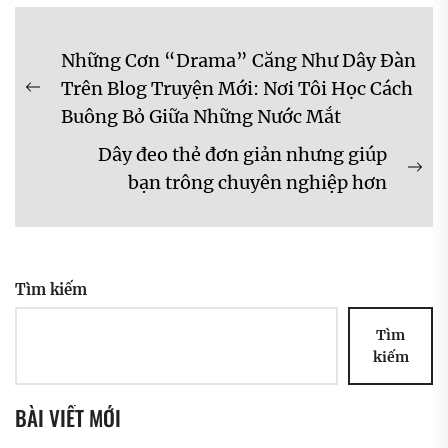
Điều
Những Cơn “Drama” Căng Như Dây Đàn
hướng
Trên Blog Truyện Mới: Nơi Tôi Học Cách
Previous
bài
Buông Bỏ Giữa Những Nước Mắt
post:
viết
Dây đeo thẻ đơn giản nhưng giúp
Ne
bạn trông chuyên nghiệp hơn
pos
Tìm kiếm
Tìm
kiếm
BÀI VIẾT MỚI