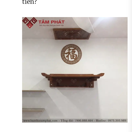
tiên?