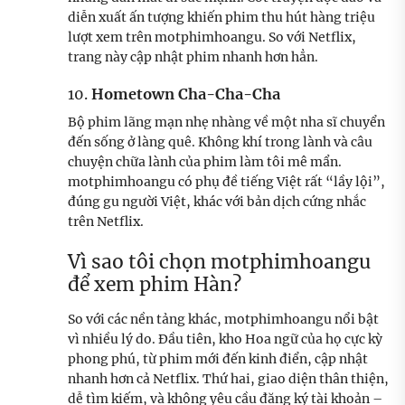
diễn xuất ấn tượng khiến phim thu hút hàng triệu
lượt xem trên motphimhoangu. So với Netflix,
trang này cập nhật phim nhanh hơn hẳn.
10.
Hometown Cha-Cha-Cha
Bộ phim lãng mạn nhẹ nhàng về một nha sĩ chuyển
đến sống ở làng quê. Không khí trong lành và câu
chuyện chữa lành của phim làm tôi mê mẩn.
motphimhoangu có phụ đề tiếng Việt rất “lầy lội”,
đúng gu người Việt, khác với bản dịch cứng nhắc
trên Netflix.
Vì sao tôi chọn motphimhoangu
để xem phim Hàn?
So với các nền tảng khác, motphimhoangu nổi bật
vì nhiều lý do. Đầu tiên, kho Hoa ngữ của họ cực kỳ
phong phú, từ phim mới đến kinh điển, cập nhật
nhanh hơn cả Netflix. Thứ hai, giao diện thân thiện,
dễ tìm kiếm, và không yêu cầu đăng ký tài khoản –