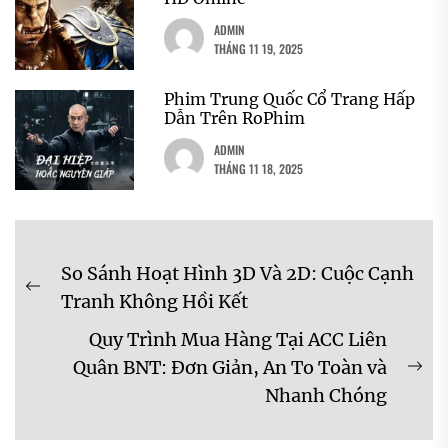
ADMIN
THÁNG 11 19, 2025
Phim Trung Quốc Cổ Trang Hấp
Dẫn Trên RoPhim
ADMIN
THÁNG 11 18, 2025
Điều
So Sánh Hoạt Hình 3D Và 2D: Cuộc Cạnh
hướng
Previous
Tranh Không Hồi Kết
bài
post:
Quy Trình Mua Hàng Tại ACC Liên
viết
Quân BNT: Đơn Giản, An To Toàn và
Ne
Nhanh Chóng
pos