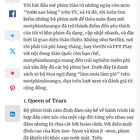
Tôi bắt đầu mê phim Hàn từ những ngày còn xem
“Vườn sao băng” trên TV, và từ đó, tôi luôn tìm
kiếm những bộ phim mới để thỏa mãn đam mê.
motphimhoangu đã trở thành điểm đến yêu thích
của tôi vì kho phim đa dạng, cập nhật nhanh, và đặc
biệt là giao diện thân thiện. Không như Netflix, nơi
tôi phải trả phí hàng tháng, hay VieON và FPT Play
với nội dung Hàn Quốc còn hạn chế,
motphimhoangu mang đến trải nghiệm miễn phí
mà vẫn đầy đủ các bộ phim hot. Dưới đây là danh
sách 10 bộ Hoa ngữ đang “làm mưa làm gió” trên
motphimhoangu, dựa trên lượt xem và đánh giá từ
cộng đồng.
1.
Queen of Tears
Bộ phim tình cảm đình đám này kể về hành trình tái
hợp đầy cảm xúc của một cặp đôi từng yêu nhau say
đắm nhưng bị chia cắt bởi hoàn cảnh. Với diễn xuất
đỉnh cao của Kim Soo-hyun và Kim Ji-won, phim
đã khiến tôi khóc cạn nước mắt. Trên