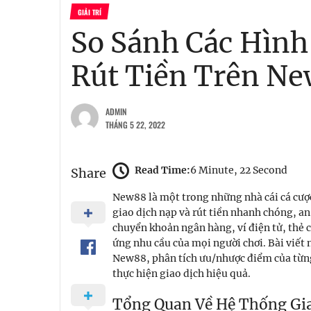
GIẢI TRÍ
So Sánh Các Hình
Rút Tiền Trên N
ADMIN
THÁNG 5 22, 2022
Read Time:
6 Minute, 22 Second
Share
New88 là một trong những nhà cái cá cược
giao dịch nạp và rút tiền nhanh chóng, an
chuyển khoản ngân hàng, ví điện tử, thẻ 
ứng nhu cầu của mọi người chơi. Bài viết 
New88, phân tích ưu/nhược điểm của từng
thực hiện giao dịch hiệu quả.
Tổng Quan Về Hệ Thống Gi