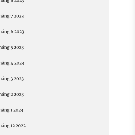
háng 8 2023
háng 7 2023
háng 6 2023
háng 5 2023
háng 4 2023
háng 3 2023
háng 2 2023
háng 1 2023
háng 12 2022