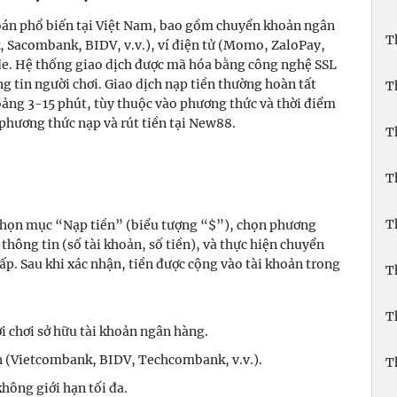
oán phổ biến tại Việt Nam, bao gồm chuyển khoản ngân
T
 Sacombank, BIDV, v.v.), ví điện tử (Momo, ZaloPay,
code. Hệ thống giao dịch được mã hóa bằng công nghệ SSL
g tin người chơi. Giao dịch nạp tiền thường hoàn tất
T
hoảng 3-15 phút, tùy thuộc vào phương thức và thời điểm
c phương thức nạp và rút tiền tại New88.
T
T
T
họn mục “Nạp tiền” (biểu tượng “$”), chọn phương
hông tin (số tài khoản, số tiền), và thực hiện chuyển
ấp. Sau khi xác nhận, tiền được cộng vào tài khoản trong
T
T
i chơi sở hữu tài khoản ngân hàng.
n (Vietcombank, BIDV, Techcombank, v.v.).
T
hông giới hạn tối đa.