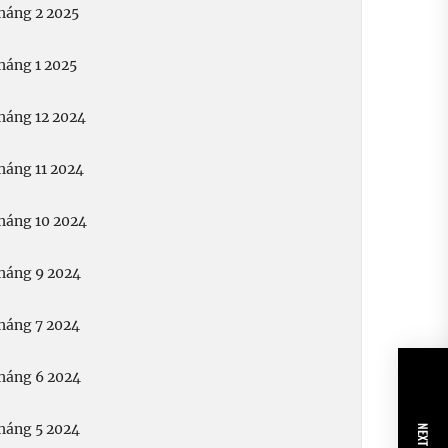
háng 2 2025
háng 1 2025
háng 12 2024
háng 11 2024
háng 10 2024
háng 9 2024
háng 7 2024
háng 6 2024
háng 5 2024