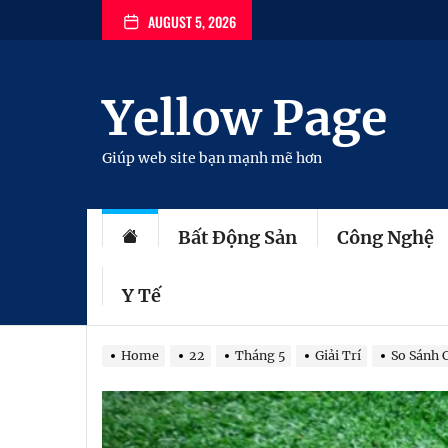
Skip
AUGUST 5, 2026
to
the
content
Yellow Page
Giúp web site bạn mạnh mẽ hơn
Bất Động Sản
Công Nghệ
Y Tế
Home
22
Tháng 5
Giải Trí
So Sánh 