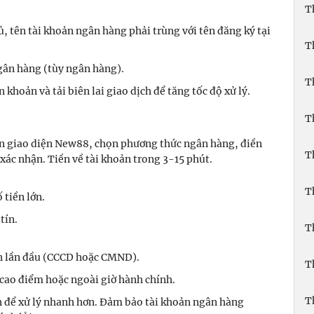
T
ủ, tên tài khoản ngân hàng phải trùng với tên đăng ký tại
T
gân hàng (tùy ngân hàng).
T
 khoản và tải biên lai giao dịch để tăng tốc độ xử lý.
T
ên giao diện New88, chọn phương thức ngân hàng, điền
T
à xác nhận. Tiền về tài khoản trong 3-15 phút.
T
 tiền lớn.
tín.
T
h lần đầu (CCCD hoặc CMND).
T
 cao điểm hoặc ngoài giờ hành chính.
T
nh để xử lý nhanh hơn. Đảm bảo tài khoản ngân hàng