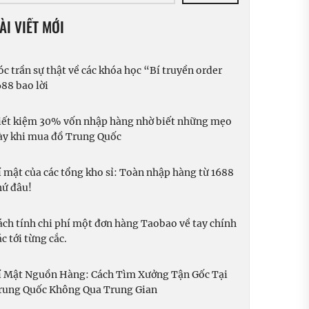
ÀI VIẾT MỚI
óc trần sự thật về các khóa học “Bí truyền order
688 bao lời
iết kiệm 30% vốn nhập hàng nhờ biết những mẹo
ày khi mua đồ Trung Quốc
í mật của các tổng kho sỉ: Toàn nhập hàng từ 1688
hứ đâu!
ách tính chi phí một đơn hàng Taobao về tay chính
c tới từng cắc.
í Mật Nguồn Hàng: Cách Tìm Xưởng Tận Gốc Tại
rung Quốc Không Qua Trung Gian