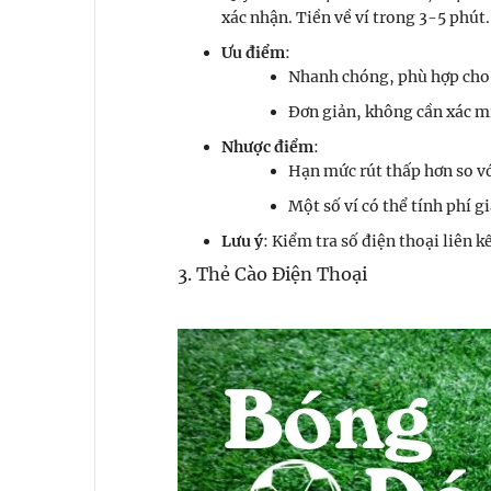
xác nhận. Tiền về ví trong 3-5 phút.
Ưu điểm
:
Nhanh chóng, phù hợp cho 
Đơn giản, không cần xác m
Nhược điểm
:
Hạn mức rút thấp hơn so vớ
Một số ví có thể tính phí g
Lưu ý
: Kiểm tra số điện thoại liên k
3. Thẻ Cào Điện Thoại