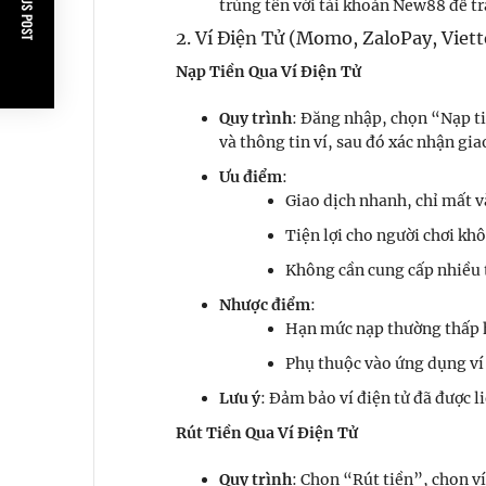
PREVIOUS POST
trùng tên với tài khoản New88 để tr
2. Ví Điện Tử (Momo, ZaloPay, Viett
Nạp Tiền Qua Ví Điện Tử
Quy trình
: Đăng nhập, chọn “Nạp ti
và thông tin ví, sau đó xác nhận gia
Ưu điểm
:
Giao dịch nhanh, chỉ mất v
Tiện lợi cho người chơi k
Không cần cung cấp nhiều 
Nhược điểm
:
Hạn mức nạp thường thấp 
Phụ thuộc vào ứng dụng ví 
Lưu ý
: Đảm bảo ví điện tử đã được li
Rút Tiền Qua Ví Điện Tử
Quy trình
: Chọn “Rút tiền”, chọn ví