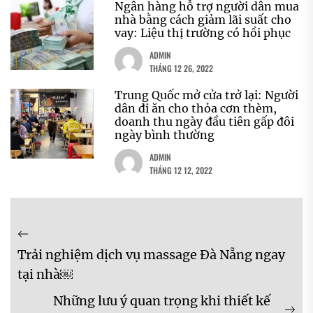
Ngân hàng hỗ trợ người dân mua
nhà bằng cách giảm lãi suất cho
vay: Liệu thị trường có hồi phục
ADMIN
THÁNG 12 26, 2022
Trung Quốc mở cửa trở lại: Người
dân đi ăn cho thỏa cơn thèm,
doanh thu ngày đầu tiên gấp đôi
ngày bình thường
ADMIN
THÁNG 12 12, 2022
Điều
Previous
hướng
Trải nghiệm dịch vụ massage Đà Nẵng ngay
post:
bài
tại nhà￼
viết
Những lưu ý quan trọng khi thiết kế