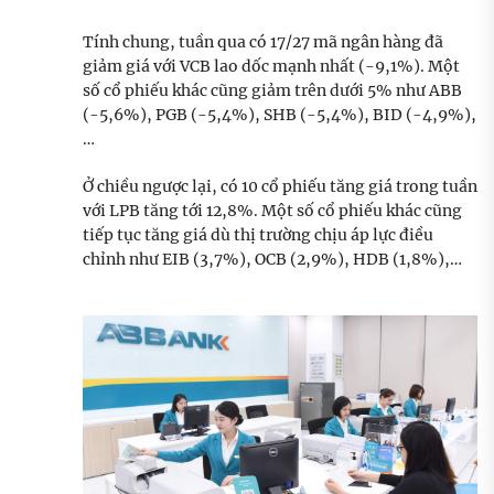
Tính chung, tuần qua có 17/27 mã ngân hàng đã
giảm giá với VCB lao dốc mạnh nhất (-9,1%). Một
số cổ phiếu khác cũng giảm trên dưới 5% như ABB
(-5,6%), PGB (-5,4%), SHB (-5,4%), BID (-4,9%),
…
Ở chiều ngược lại, có 10 cổ phiếu tăng giá trong tuần
với LPB tăng tới 12,8%. Một số cổ phiếu khác cũng
tiếp tục tăng giá dù thị trường chịu áp lực điều
chỉnh như EIB (3,7%), OCB (2,9%), HDB (1,8%),…