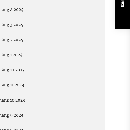
NEXT POST
háng 4 2024
háng 3 2024
háng 2 2024
háng 1 2024
háng 12 2023
háng 11 2023
háng 10 2023
háng 9 2023