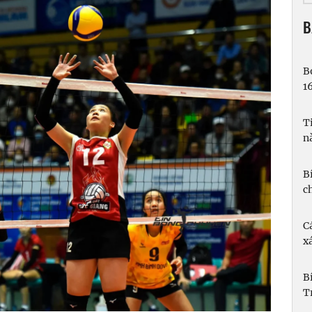
B
B
1
T
n
B
c
C
xá
B
T