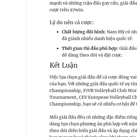
mạnh và những trận đấu gay cấn, giải đấu 
cược trên 97win.
Lý do nên cá cược:
Chất lượng đội hình:
Nam Mỹ có nhiề
đã giành nhiều danh hiệu quốc tế.
Thời gian thi đấu phù hợp:
Giải đấu
dễ dàng theo dõi và đặt cược.
Kết Luận
Việc lựa chọn giải đấu để cá cược đóng vai
của bạn. Với những giải đấu quốc tế uy tí
Championship, FIVB Volleyball Club Wor
Tournament, CEV European Volleyball Ch
Championship, bạn sẽ có nhiều cơ hội để 
Mỗi giải đấu đều có những đặc điểm riêng
dàng lựa chọn phương án phù hợp với mình
theo dõi diễn biến giải đấu và áp dụng chi