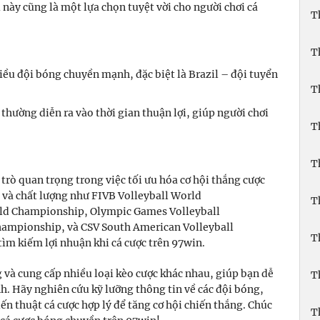
này cũng là một lựa chọn tuyệt vời cho người chơi cá
T
T
u đội bóng chuyền mạnh, đặc biệt là Brazil – đội tuyển
T
 thường diễn ra vào thời gian thuận lợi, giúp người chơi
T
T
 trò quan trọng trong việc tối ưu hóa cơ hội thắng cược
n và chất lượng như FIVB Volleyball World
T
ld Championship, Olympic Games Volleyball
ampionship, và CSV South American Volleyball
T
tìm kiếm lợi nhuận khi cá cược trên 97win.
 và cung cấp nhiều loại kèo cược khác nhau, giúp bạn dễ
T
. Hãy nghiên cứu kỹ lưỡng thông tin về các đội bóng,
ến thuật cá cược hợp lý để tăng cơ hội chiến thắng. Chúc
T