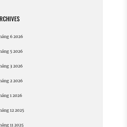
RCHIVES
háng 6 2026
háng 5 2026
háng 3 2026
háng 2 2026
háng 1 2026
háng 12 2025
háng 11 2025