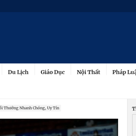
Du Lịch
Giáo Dục
Nội Thất
Pháp Lu
ổi Thưởng Nhanh Chóng, Uy Tín
T