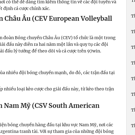
T
ơi có thể dễ dàng tìm kiếm thông tin về các đội tuyển và
 định cá cược chính xác.
T
n Châu Âu (CEV European Volleyball
T
n đoàn Bóng chuyền Châu Âu (CEV) tổ chức là một trong
iải đấu này diễn ra hai năm một lần và quy tụ các đội
T
ải đấu lý tưởng để theo dõi và cá cược trên 97win.
T
của nhiều đội bóng chuyền mạnh, do đó, các trận đấu tại
T
 nhiều loại kèo cược cho giải đấu này, từ kèo theo trận
T
ền Nam Mỹ (CSV South American
T
iện bóng chuyền hàng đầu tại khu vực Nam Mỹ, nơi các
T
Argentina tranh tài. Với sự tham gia của những đội bóng