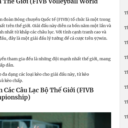
 Thế Giới (FIVB Volleyball World
T
ên đoàn Bóng chuyền Quốc tế (FIVB) tổ chức là một trong
t trên thế giới. Giải đấu này diễn ra bốn năm một lần và
T
h nhất từ khắp các châu lục. Với tính cạnh tranh cao và
u, đây là một giải đấu lý tưởng để cá cược trên 97win.
T
T
yển tham gia đều là những đội mạnh nhất thế giới, mang
ấp dẫn.
T
đa dạng các loại kèo cho giải đấu này, từ kèo
và kèo chấp.
T
n Các Câu Lạc Bộ Thế Giới (FIVB
mpionship)
T
T