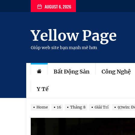
Skip
AUGUST 6, 2026
to
the
content
Yellow Page
Giúp web site bạn mạnh mẽ hơn
Bất Động Sản
Công Nghệ
Y Tế
Home
16
Tháng 8
Giải Trí
97win: Đ