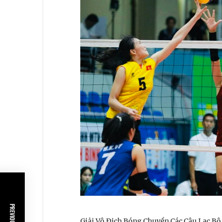
Giải Vô Địch Bóng Chuyền Các Câu Lạc Bộ T