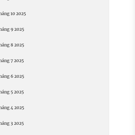
háng 10 2025
háng 9 2025
háng 8 2025
háng 7 2025
háng 6 2025
háng 5 2025
háng 4 2025
háng 3 2025