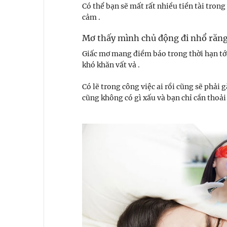
Có thể bạn sẽ mất rất nhiều tiền tài trong
cảm .
Mơ thấy mình chủ động đi nhổ răn
Giấc mơ mang điềm báo trong thời hạn tới
khó khăn vất vả .
Có lẽ trong công việc ai rồi cũng sẽ phải
cũng không có gì xấu và bạn chỉ cần thoải