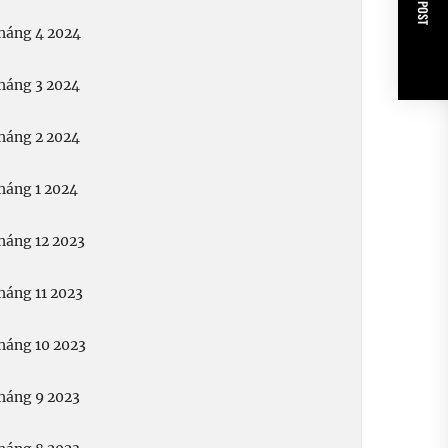
NEXT POST
háng 4 2024
háng 3 2024
háng 2 2024
háng 1 2024
háng 12 2023
háng 11 2023
háng 10 2023
háng 9 2023