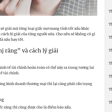
T
T
 sẽ giải mã từng loại giấc mơ mang tính tốt xấu khác
cách lý giải của từng người nữa. Cho nên sẽ không có gì
T
là xấu hay tốt.
j răng” và cách lý giải
T
T
inh tế tài chính hoàn toàn có thể xảy ra trong tương lai
ế tài chính.
T
ng kinh doanh thương mại thì lại càng phải cẩn trọng
T
ng
T
c răng thì cũng được cho là điềm báo xấu.