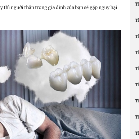
T
y thì người thân trong gia đình của bạn sẽ gặp nguy hại
T
T
T
T
T
T
T
T