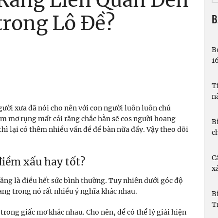
Răng Liên Quan Đến
rong Lô Đề?
B
B
1
T
n
gười xưa đã nói cho nên với con người luôn luôn chú
m mơ rụng mất cái răng chắc hẵn sẽ cos người hoang
B
hì lại có thêm nhiều vấn đề để bàn nữa đấy. Vậy theo dõi
c
C
điềm xấu hay tốt?
xá
răng là điều hết sức bình thường. Tuy nhiên dưới góc độ
ng trong nó rất nhiều ý nghĩa khác nhau.
B
T
 trong giấc mơ khác nhau. Cho nên, để có thể lý giải hiện