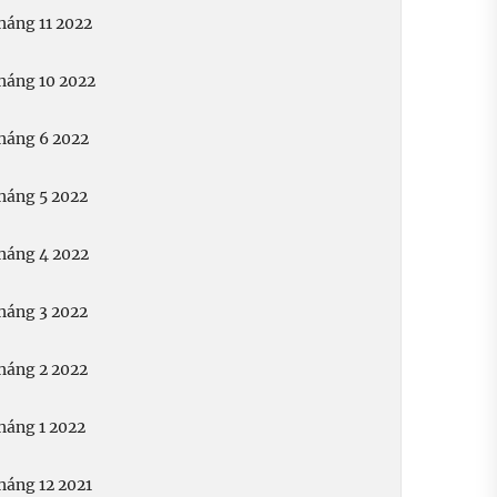
háng 11 2022
háng 10 2022
háng 6 2022
háng 5 2022
háng 4 2022
háng 3 2022
háng 2 2022
háng 1 2022
háng 12 2021