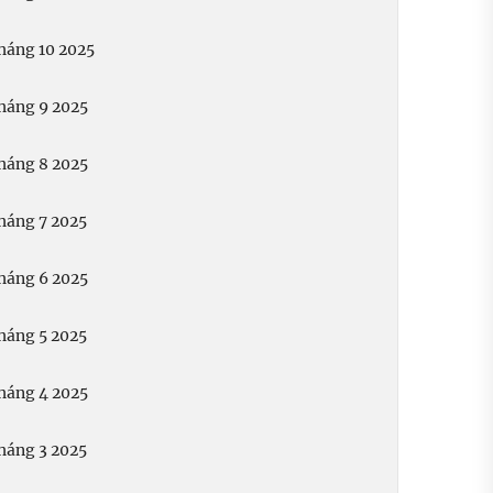
háng 10 2025
háng 9 2025
háng 8 2025
háng 7 2025
háng 6 2025
háng 5 2025
háng 4 2025
háng 3 2025