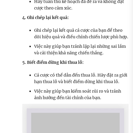
Hãy tuân thủ kế hoạch đã đề ra và không đặt
cược theo cảm xúc.
4. Ghi chép lại kết quả:
Ghi chép lại kết quả cá cược của bạn để theo
dõi hiệu quả và điều chỉnh chiến lược phù hợp.
Việc này giúp bạn tránh lặp lại những sai lầm
và cải thiện khả năng chiến thắng.
5. Biết điểm dừng khi thua lỗ:
Cá cược có thể dẫn đến thua lỗ. Hãy đặt ra giới
hạn thua lỗ và biết điểm dừng khi thua lỗ.
Việc này giúp bạn kiểm soát rủi ro và tránh
ảnh hưởng đến tài chính của bạn.