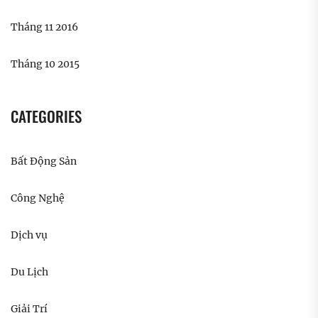
Tháng 11 2016
Tháng 10 2015
CATEGORIES
Bất Động Sản
Công Nghệ
Dịch vụ
Du Lịch
Giải Trí