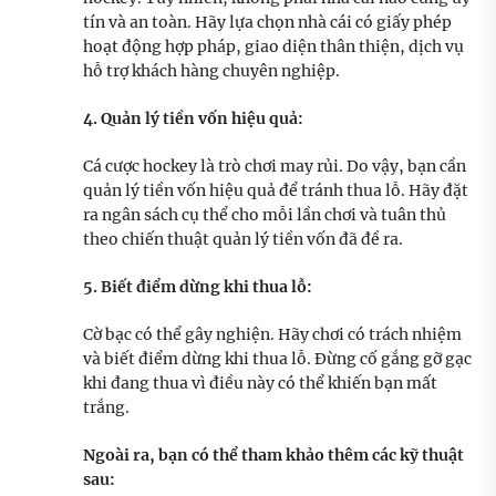
tín và an toàn. Hãy lựa chọn nhà cái có giấy phép
hoạt động hợp pháp, giao diện thân thiện, dịch vụ
hỗ trợ khách hàng chuyên nghiệp.
4. Quản lý tiền vốn hiệu quả:
Cá cược hockey là trò chơi may rủi. Do vậy, bạn cần
quản lý tiền vốn hiệu quả để tránh thua lỗ. Hãy đặt
ra ngân sách cụ thể cho mỗi lần chơi và tuân thủ
theo chiến thuật quản lý tiền vốn đã đề ra.
5. Biết điểm dừng khi thua lỗ:
Cờ bạc có thể gây nghiện. Hãy chơi có trách nhiệm
và biết điểm dừng khi thua lỗ. Đừng cố gắng gỡ gạc
khi đang thua vì điều này có thể khiến bạn mất
trắng.
Ngoài ra, bạn có thể tham khảo thêm các kỹ thuật
sau: