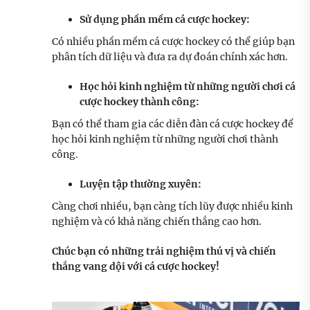
Sử dụng phần mềm cá cược hockey:
Có nhiều phần mềm cá cược hockey có thể giúp bạn
phân tích dữ liệu và đưa ra dự đoán chính xác hơn.
Học hỏi kinh nghiệm từ những người chơi cá
cược hockey thành công:
Bạn có thể tham gia các diễn đàn cá cược hockey để
học hỏi kinh nghiệm từ những người chơi thành
công.
Luyện tập thường xuyên:
Càng chơi nhiều, bạn càng tích lũy được nhiều kinh
nghiệm và có khả năng chiến thắng cao hơn.
Chúc bạn có những trải nghiệm thú vị và chiến
thắng vang dội với cá cược hockey!