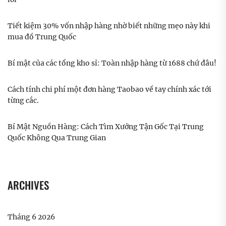
Tiết kiệm 30% vốn nhập hàng nhờ biết những mẹo này khi
mua đồ Trung Quốc
Bí mật của các tổng kho sỉ: Toàn nhập hàng từ 1688 chứ đâu!
Cách tính chi phí một đơn hàng Taobao về tay chính xác tới
từng cắc.
Bí Mật Nguồn Hàng: Cách Tìm Xưởng Tận Gốc Tại Trung
Quốc Không Qua Trung Gian
ARCHIVES
Tháng 6 2026