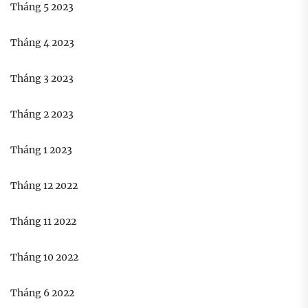
Tháng 5 2023
Tháng 4 2023
Tháng 3 2023
Tháng 2 2023
Tháng 1 2023
Tháng 12 2022
Tháng 11 2022
Tháng 10 2022
Tháng 6 2022