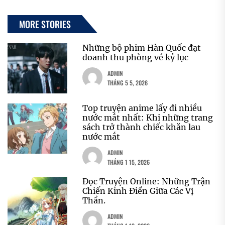
MORE STORIES
Những bộ phim Hàn Quốc đạt
doanh thu phòng vé kỷ lục
ADMIN
THÁNG 5 5, 2026
Top truyện anime lấy đi nhiều
nước mắt nhất: Khi những trang
sách trở thành chiếc khăn lau
nước mắt
ADMIN
THÁNG 1 15, 2026
Đọc Truyện Online: Những Trận
Chiến Kinh Điển Giữa Các Vị
Thần.
ADMIN