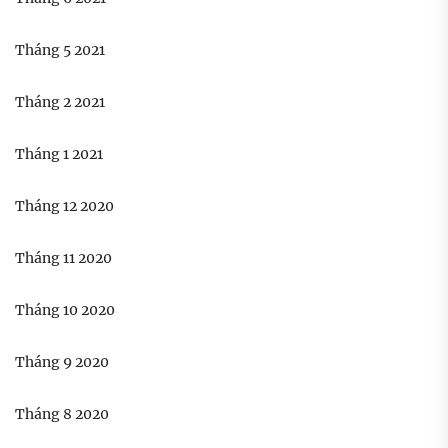
Tháng 5 2021
Tháng 2 2021
Tháng 1 2021
Tháng 12 2020
Tháng 11 2020
Tháng 10 2020
Tháng 9 2020
Tháng 8 2020