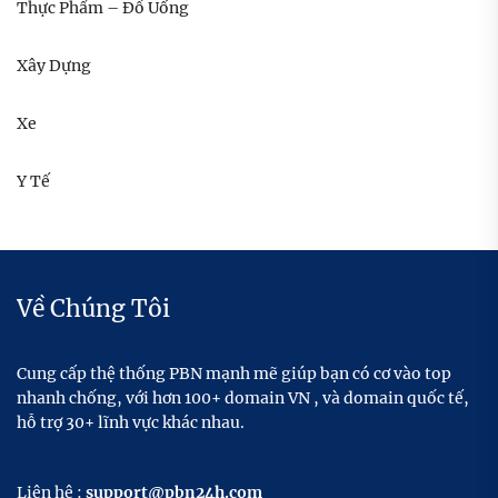
Thực Phẩm – Đồ Uống
Xây Dựng
Xe
Y Tế
Về Chúng Tôi
Cung cấp thệ thống PBN mạnh mẽ giúp bạn có cơ vào top
nhanh chống, với hơn 100+ domain VN , và domain quốc tế,
hỗ trợ 30+ lĩnh vực khác nhau.
Liên hệ :
support@pbn24h.com