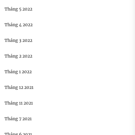
Tháng 5 2022
Tháng 4 2022
Tháng 3 2022
Tháng 2 2022
Tháng 1 2022
Tháng 12 2021
Tháng 11 2021
Tháng 7 2021
Tháng 6 2021