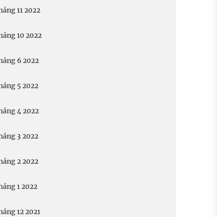
háng 11 2022
háng 10 2022
háng 6 2022
háng 5 2022
háng 4 2022
háng 3 2022
háng 2 2022
háng 1 2022
háng 12 2021