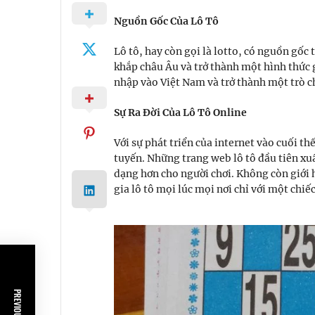
Nguồn Gốc Của Lô Tô
Lô tô, hay còn gọi là lotto, có nguồn gốc 
khắp châu Âu và trở thành một hình thức gi
nhập vào Việt Nam và trở thành một trò c
Sự Ra Đời Của Lô Tô Online
Với sự phát triển của internet vào cuối thế
tuyến. Những trang web lô tô đầu tiên xu
dạng hơn cho người chơi. Không còn giới h
gia lô tô mọi lúc mọi nơi chỉ với một chi