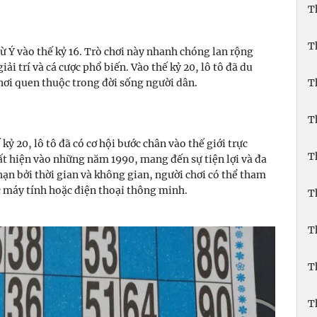
T
T
từ Ý vào thế kỷ 16. Trò chơi này nhanh chóng lan rộng
ải trí và cá cược phổ biến. Vào thế kỷ 20, lô tô đã du
T
hơi quen thuộc trong đời sống người dân.
T
 kỷ 20, lô tô đã có cơ hội bước chân vào thế giới trực
T
ất hiện vào những năm 1990, mang đến sự tiện lợi và đa
ạn bởi thời gian và không gian, người chơi có thể tham
ếc máy tính hoặc điện thoại thông minh.
T
T
T
T