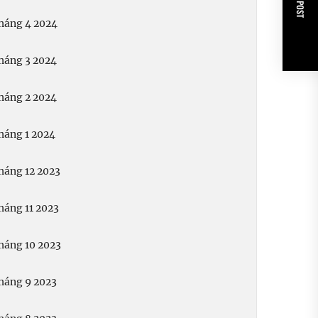
NEXT POST
háng 4 2024
háng 3 2024
háng 2 2024
háng 1 2024
háng 12 2023
háng 11 2023
háng 10 2023
háng 9 2023