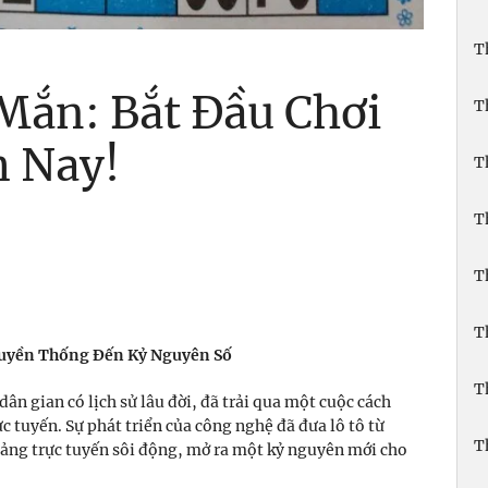
T
Mắn: Bắt Đầu Chơi
T
m Nay!
T
T
T
T
Truyền Thống Đến Kỷ Nguyên Số
T
 dân gian có lịch sử lâu đời, đã trải qua một cuộc cách
 tuyến. Sự phát triển của công nghệ đã đưa lô tô từ
T
tảng trực tuyến sôi động, mở ra một kỷ nguyên mới cho