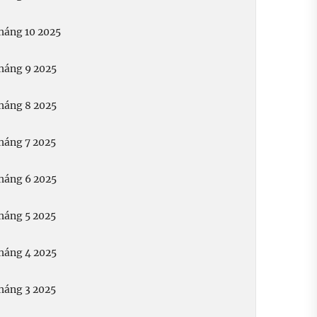
háng 10 2025
háng 9 2025
háng 8 2025
háng 7 2025
háng 6 2025
háng 5 2025
háng 4 2025
háng 3 2025