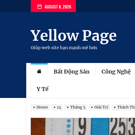
Skip
AUGUST 8, 2026
to
the
content
Yellow Page
Giúp web site bạn mạnh mẽ hơn
Bất Động Sản
Công Nghệ
Y Tế
Home
14
Tháng 5
Giải Trí
Thách Th