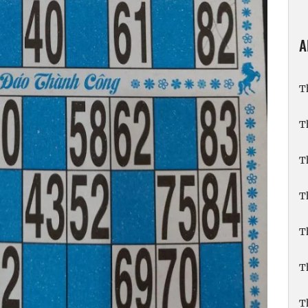
A
T
T
T
T
T
T
T