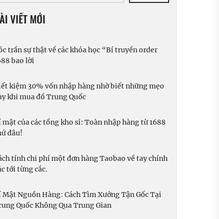
ÀI VIẾT MỚI
óc trần sự thật về các khóa học “Bí truyền order
688 bao lời
iết kiệm 30% vốn nhập hàng nhờ biết những mẹo
ày khi mua đồ Trung Quốc
í mật của các tổng kho sỉ: Toàn nhập hàng từ 1688
hứ đâu!
ách tính chi phí một đơn hàng Taobao về tay chính
c tới từng cắc.
í Mật Nguồn Hàng: Cách Tìm Xưởng Tận Gốc Tại
rung Quốc Không Qua Trung Gian