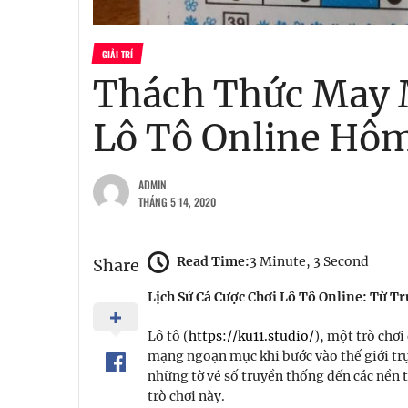
GIẢI TRÍ
Thách Thức May 
Lô Tô Online Hô
ADMIN
THÁNG 5 14, 2020
Read Time:
3 Minute, 3 Second
Share
Lịch Sử Cá Cược Chơi Lô Tô Online: Từ 
Lô tô (
https://ku11.studio/
), một trò chơi
mạng ngoạn mục khi bước vào thế giới trực
những tờ vé số truyền thống đến các nền 
trò chơi này.