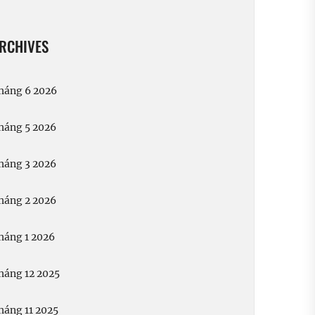
RCHIVES
háng 6 2026
háng 5 2026
háng 3 2026
háng 2 2026
háng 1 2026
háng 12 2025
háng 11 2025