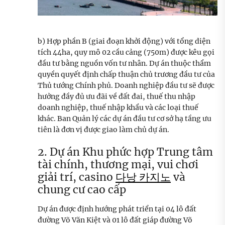
b) Hợp phần B (giai đoạn khởi động) với tổng diện
tích 44ha, quy mô 02 cầu cảng (750m) được kêu gọi
đầu tư bằng nguồn vốn tư nhân. Dự án thuộc thẩm
quyền quyết định chấp thuận chủ trương đầu tư của
Thủ tướng Chính phủ. Doanh nghiệp đầu tư sẽ được
hưởng đầy đủ ưu đãi về đất đai, thuế thu nhập
doanh nghiệp, thuế nhập khẩu và các loại thuế
khác. Ban Quản lý các dự án đầu tư cơ sở hạ tầng ưu
tiên là đơn vị được giao làm chủ dự án.
2. Dự án Khu phức hợp Trung tâm
tài chính, thương mại, vui chơi
giải trí, casino
다낭 카지노
và
chung cư cao cấp
Dự án được định hướng phát triển tại 04 lô đất
đường Võ Văn Kiệt và 01 lô đất giáp đường Võ