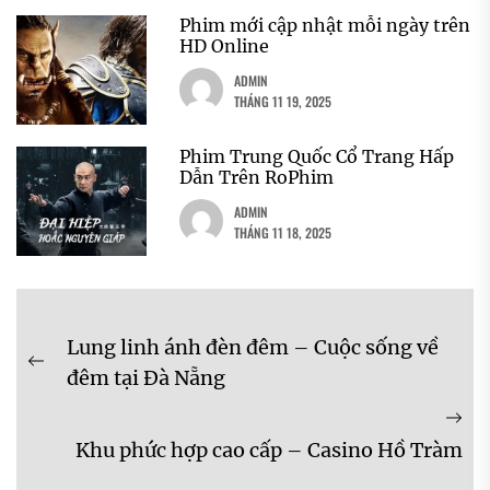
Phim mới cập nhật mỗi ngày trên
HD Online
ADMIN
THÁNG 11 19, 2025
Phim Trung Quốc Cổ Trang Hấp
Dẫn Trên RoPhim
ADMIN
THÁNG 11 18, 2025
Điều
Lung linh ánh đèn đêm – Cuộc sống về
hướng
Previous
đêm tại Đà Nẵng
bài
post:
Ne
viết
Khu phức hợp cao cấp – Casino Hồ Tràm
pos