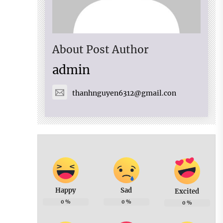
About Post Author
admin
thanhnguyen6312@gmail.con
Happy
Sad
Excited
0
%
0
%
0
%