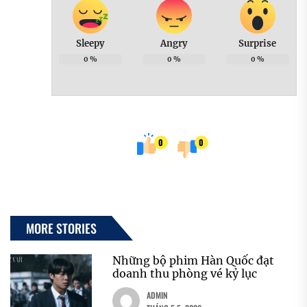
Sleepy
Angry
Surprise
0
%
0
%
0
%
0
0
MORE STORIES
Những bộ phim Hàn Quốc đạt
doanh thu phòng vé kỷ lục
ADMIN