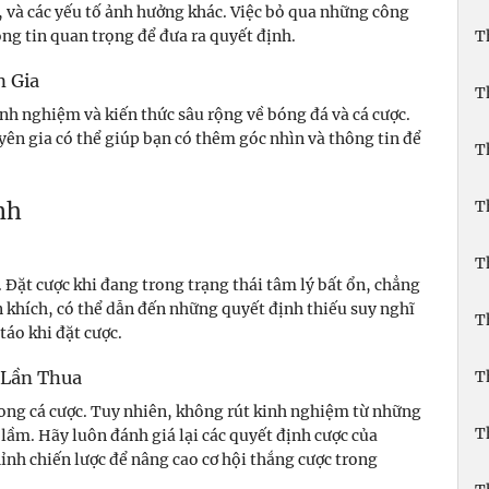
, và các yếu tố ảnh hưởng khác. Việc bỏ qua những công
ông tin quan trọng để đưa ra quyết định.
T
n Gia
T
nh nghiệm và kiến thức sâu rộng về bóng đá và cá cược.
yên gia có thể giúp bạn có thêm góc nhìn và thông tin để
T
nh
T
T
. Đặt cược khi đang trong trạng thái tâm lý bất ổn, chẳng
 khích, có thể dẫn đến những quyết định thiếu suy nghĩ
T
táo khi đặt cược.
 Lần Thua
T
rong cá cược. Tuy nhiên, không rút kinh nghiệm từ những
T
i lầm. Hãy luôn đánh giá lại các quyết định cược của
ỉnh chiến lược để nâng cao cơ hội thắng cược trong