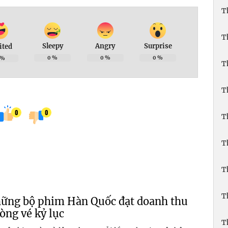
T
T
Sleepy
Angry
Surprise
ited
0
%
0
%
0
%
%
T
T
0
0
T
T
T
T
ững bộ phim Hàn Quốc đạt doanh thu
òng vé kỷ lục
T