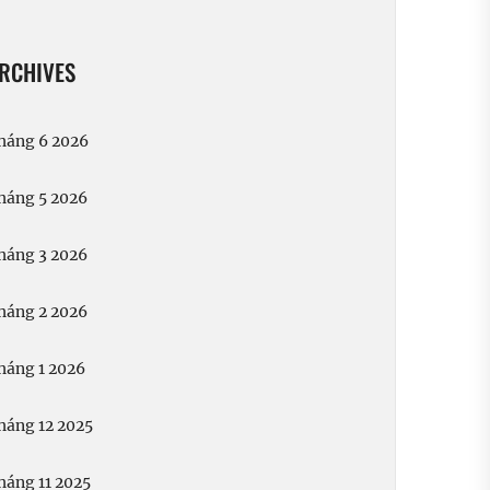
RCHIVES
háng 6 2026
háng 5 2026
háng 3 2026
háng 2 2026
háng 1 2026
háng 12 2025
háng 11 2025