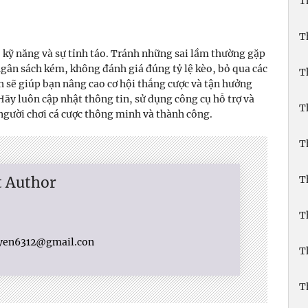
T
T
t, kỹ năng và sự tỉnh táo. Tránh những sai lầm thường gặp
gân sách kém, không đánh giá đúng tỷ lệ kèo, bỏ qua các
T
h sẽ giúp bạn nâng cao cơ hội thắng cược và tận hưởng
Hãy luôn cập nhật thông tin, sử dụng công cụ hỗ trợ và
T
 người chơi cá cược thông minh và thành công.
T
t Author
T
T
yen6312@gmail.con
T
T