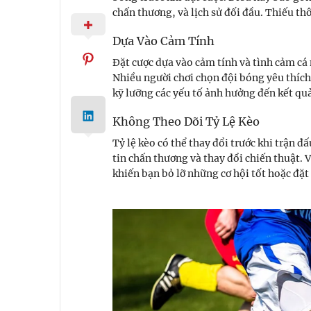
chấn thương, và lịch sử đối đầu. Thiếu thô
Dựa Vào Cảm Tính
Đặt cược dựa vào cảm tính và tình cảm cá 
Nhiều người chơi chọn đội bóng yêu thíc
kỹ lưỡng các yếu tố ảnh hưởng đến kết quả
Không Theo Dõi Tỷ Lệ Kèo
Tỷ lệ kèo có thể thay đổi trước khi trận đ
tin chấn thương và thay đổi chiến thuật. V
khiến bạn bỏ lỡ những cơ hội tốt hoặc đặt