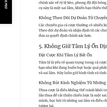
PREVIOUS POST
chính xác về tỷ lệ kèo, phong độ đội bóng
cụ này là một sai lầm, khiến bạn thiếu th
Không Theo Dõi Dự Đoán Từ Chuyê
Các chuyên gia cá cược thường có nhiều ki
Theo dõi dự đoán và nhận định từ các chu
đưa ra quyết định chính xác hơn.
5. Không Giữ Tâm Lý Ổn Đị
Đặt Cược Khi Tâm Lý Bất Ổn
Tâm lý là yếu tố quan trọng trong cá cược
hạn như khi đang buồn bực hoặc quá phấn
và sai lầm. Hãy luôn giữ bình tĩnh và tỉnh 
Không Rút Kinh Nghiệm Từ Những
Thua cược là điều không thể tránh khỏi t
lần thua để cải thiện chiến lược là một sa
mình, học hỏi từ những sai lầm và điều ch
tương lai.