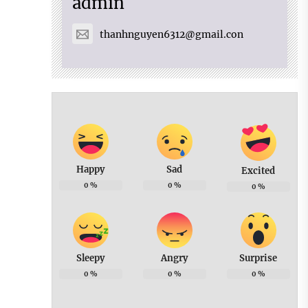
admin
thanhnguyen6312@gmail.con
Happy
Sad
Excited
0
%
0
%
0
%
Sleepy
Angry
Surprise
0
%
0
%
0
%