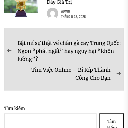
Đầy Giá Trị
ADMIN
THÁNG 5 28, 2026
Điều
Bật mí sự thật về chân gà cay Trung Quốc:
hướng
Ngon “phát ngất” hay nguy hại “khôn
Previous
bài
lường”?
post:
viết
Tìm Việc Online – Bí Kíp Thành
Ne
Công Cho Bạn
pos
Tìm kiếm
Tìm
kiếm