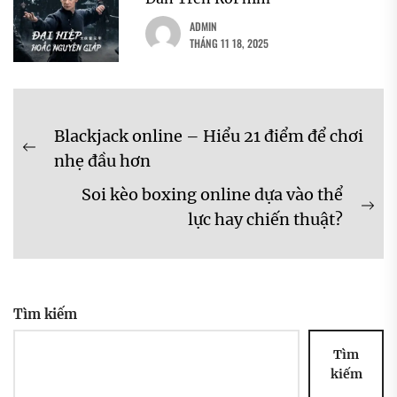
ADMIN
THÁNG 11 18, 2025
Điều
Blackjack online – Hiểu 21 điểm để chơi
hướng
Previous
nhẹ đầu hơn
bài
post:
Soi kèo boxing online dựa vào thể
viết
Ne
lực hay chiến thuật?
pos
Tìm kiếm
Tìm
kiếm