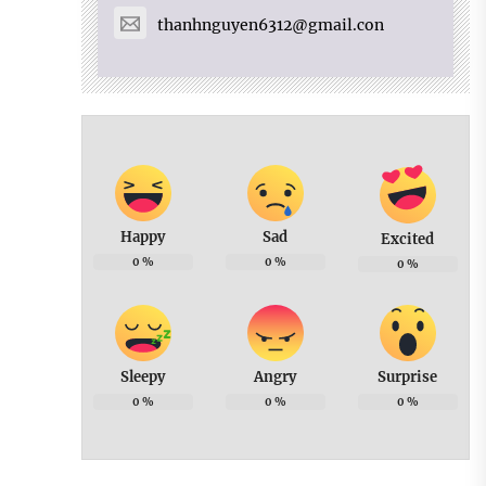
thanhnguyen6312@gmail.con
Happy
Sad
Excited
0
%
0
%
0
%
Sleepy
Angry
Surprise
0
%
0
%
0
%