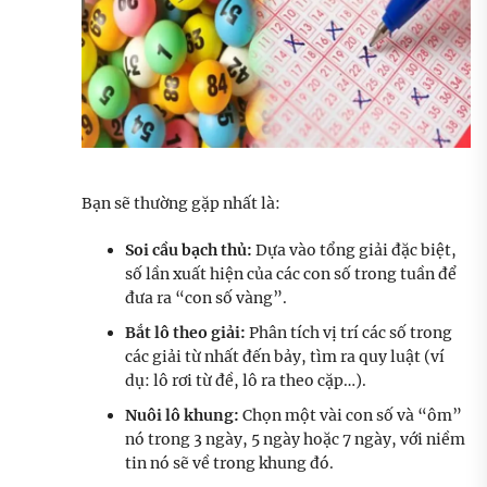
Bạn sẽ thường gặp nhất là:
Soi cầu bạch thủ:
Dựa vào tổng giải đặc biệt,
số lần xuất hiện của các con số trong tuần để
đưa ra “con số vàng”.
Bắt lô theo giải:
Phân tích vị trí các số trong
các giải từ nhất đến bảy, tìm ra quy luật (ví
dụ: lô rơi từ đề, lô ra theo cặp…).
Nuôi lô khung:
Chọn một vài con số và “ôm”
nó trong 3 ngày, 5 ngày hoặc 7 ngày, với niềm
tin nó sẽ về trong khung đó.