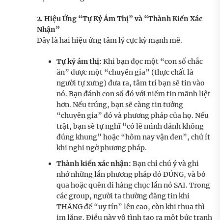
2. Hiệu Ứng “Tự Kỷ Ám Thị” và “Thành Kiến Xác
Nhận”
Đây là hai hiệu ứng tâm lý cực kỳ mạnh mẽ.
Tự kỷ ám thị:
Khi bạn đọc một “con số chắc
ăn” được một “chuyên gia” (thực chất là
người tự xưng) đưa ra, tâm trí bạn sẽ tin vào
nó. Bạn đánh con số đó với niềm tin mãnh liệt
hơn. Nếu trúng, bạn sẽ càng tin tưởng
“chuyên gia” đó và phương pháp của họ. Nếu
trật, bạn sẽ tự nghĩ “có lẽ mình đánh không
đúng khung” hoặc “hôm nay vận đen”, chứ ít
khi nghi ngờ phương pháp.
Thành kiến xác nhận:
Bạn chỉ chú ý và ghi
nhớ những lần phương pháp đó ĐÚNG, và bỏ
qua hoặc quên đi hàng chục lần nó SAI. Trong
các group, người ta thường đăng tin khi
THẮNG để “uy tín” lên cao, còn khi thua thì
im lặng. Điều này vô tình tạo ra một bức tranh