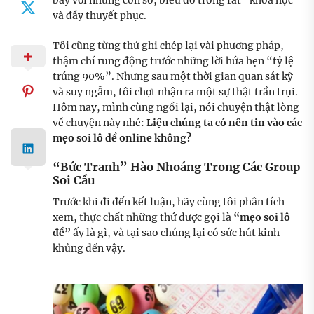
bày với những con số, biểu đồ trông rất “khoa học”
và đầy thuyết phục.
Tôi cũng từng thử ghi chép lại vài phương pháp,
thậm chí rung động trước những lời hứa hẹn “tỷ lệ
trúng 90%”. Nhưng sau một thời gian quan sát kỹ
và suy ngẫm, tôi chợt nhận ra một sự thật trần trụi.
Hôm nay, mình cùng ngồi lại, nói chuyện thật lòng
về chuyện này nhé:
Liệu chúng ta có nên tin vào các
mẹo soi lô đề online không?
“Bức Tranh” Hào Nhoáng Trong Các Group
Soi Cầu
Trước khi đi đến kết luận, hãy cùng tôi phân tích
xem, thực chất những thứ được gọi là
“mẹo soi lô
đề”
ấy là gì, và tại sao chúng lại có sức hút kinh
khủng đến vậy.