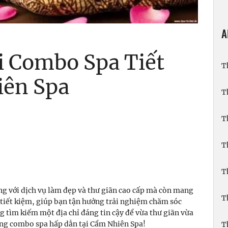
A
 Combo Spa Tiết
T
iên Spa
T
T
T
T
ng với dịch vụ làm đẹp và thư giãn cao cấp mà còn mang
T
tiết kiệm, giúp bạn tận hưởng trải nghiệm chăm sóc
g tìm kiếm một địa chỉ đáng tin cậy để vừa thư giãn vừa
ững combo spa hấp dẫn tại Cẩm Nhiên Spa!
T