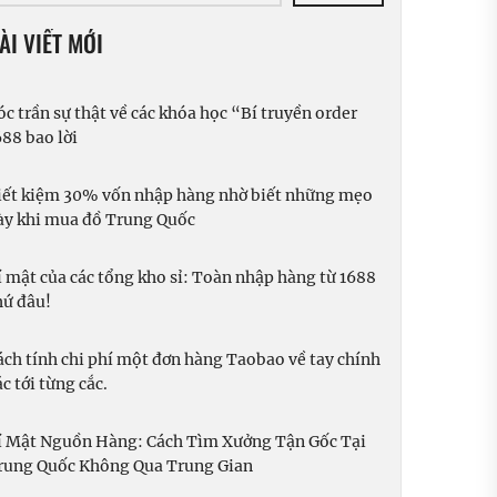
ÀI VIẾT MỚI
óc trần sự thật về các khóa học “Bí truyền order
688 bao lời
iết kiệm 30% vốn nhập hàng nhờ biết những mẹo
ày khi mua đồ Trung Quốc
í mật của các tổng kho sỉ: Toàn nhập hàng từ 1688
hứ đâu!
ách tính chi phí một đơn hàng Taobao về tay chính
c tới từng cắc.
í Mật Nguồn Hàng: Cách Tìm Xưởng Tận Gốc Tại
rung Quốc Không Qua Trung Gian