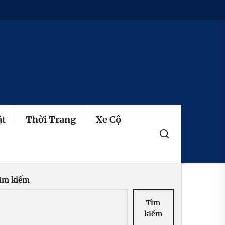
ật
Thời Trang
Xe Cộ
ìm kiếm
Tìm
kiếm