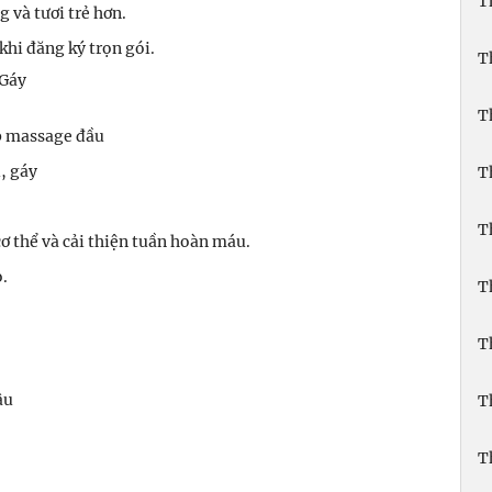
T
 và tươi trẻ hơn.
khi đăng ký trọn gói.
T
 Gáy
T
p massage đầu
, gáy
T
T
ơ thể và cải thiện tuần hoàn máu.
.
T
T
âu
T
T