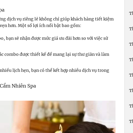
pa
T
ừng dịch vụ riêng lẻ không chỉ giúp khách hàng tiết kiệm
vẹn hơn. Một số lợi ích nổi bật bao gồm:
T
o, bạn sẽ nhận được mức giá ưu đãi hơn so với việc sử
T
Các combo được thiết kế để mang lại sự thư giãn và làm
T
nhiều lịch hẹn, bạn có thể kết hợp nhiều dịch vụ trong
T
i Cẩm Nhiên Spa
T
T
T