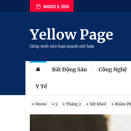
Skip
AUGUST 6, 2026
to
the
content
Yellow Page
Giúp web site bạn mạnh mẽ hơn
Bất Động Sản
Công Nghệ
Y Tế
Home
5
Tháng 2
Sức Khoẻ
Khám Phá