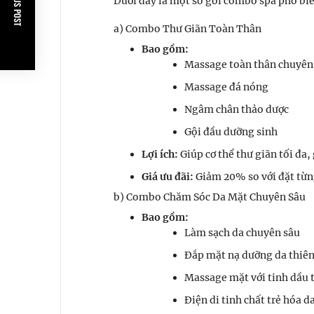
PREVIOUS POST
Dưới đây là một số gói combo spa phổ bi
a) Combo Thư Giãn Toàn Thân
Bao gồm:
Massage toàn thân chuyên
Massage đá nóng
Ngâm chân thảo dược
Gội đầu dưỡng sinh
Lợi ích:
Giúp cơ thể thư giãn tối đa
Giá ưu đãi:
Giảm 20% so với đặt từng
b) Combo Chăm Sóc Da Mặt Chuyên Sâu
Bao gồm:
Làm sạch da chuyên sâu
Đắp mặt nạ dưỡng da thiên
Massage mặt với tinh dầu 
Điện di tinh chất trẻ hóa d