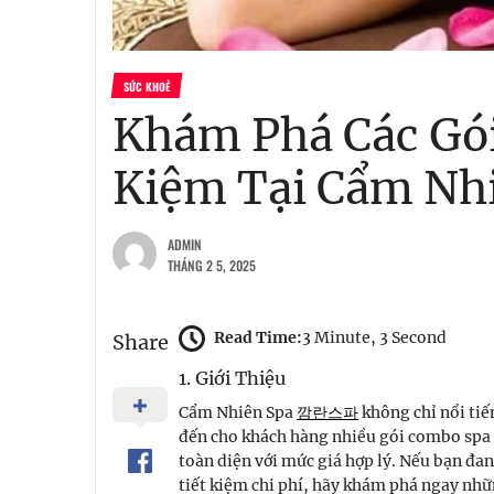
SỨC KHOẺ
Khám Phá Các Gói
Kiệm Tại Cẩm Nh
ADMIN
THÁNG 2 5, 2025
Read Time:
3 Minute, 3 Second
Share
1. Giới Thiệu
Cẩm Nhiên Spa
깜란스파
không chỉ nổi tiế
đến cho khách hàng nhiều gói combo spa 
toàn diện với mức giá hợp lý. Nếu bạn đan
tiết kiệm chi phí, hãy khám phá ngay nh