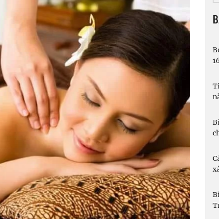
B
B
1
T
n
B
c
C
xá
B
T