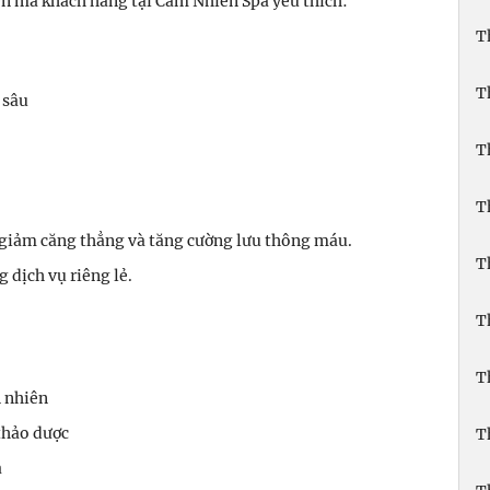
ến mà khách hàng tại Cẩm Nhiên Spa yêu thích:
T
T
 sâu
T
T
, giảm căng thẳng và tăng cường lưu thông máu.
T
 dịch vụ riêng lẻ.
T
T
 nhiên
thảo dược
T
a