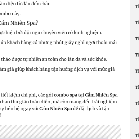
àn diện từ đầu đến chân.
T
ombo này.
 Cẩm Nhiên Spa?
T
ực hiện bởi đội ngũ chuyên viên có kinh nghiệm.
T
úp khách hàng có những phút giây nghỉ ngơi thoải mái
T
thảo dược tự nhiên an toàn cho làn da và sức khỏe.
ảm giá giúp khách hàng tận hưởng dịch vụ với mức giá
T
T
iết kiệm chi phí, các gói
combo spa tại Cẩm Nhiên Spa
úp bạn thư giãn toàn diện, mà còn mang đến trải nghiệm
T
ãy liên hệ ngay với
Cẩm Nhiên Spa
để đặt lịch và tận
!
T
T