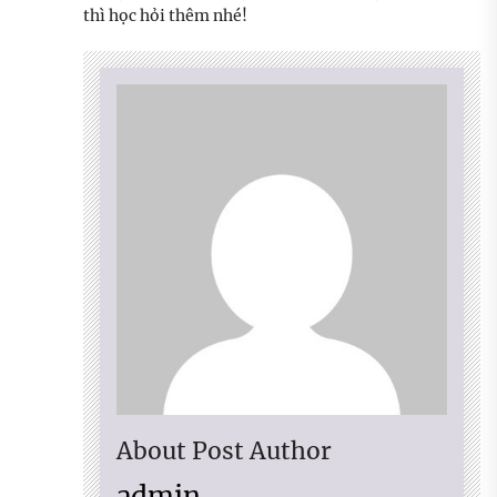
thì học hỏi thêm nhé!
About Post Author
admin