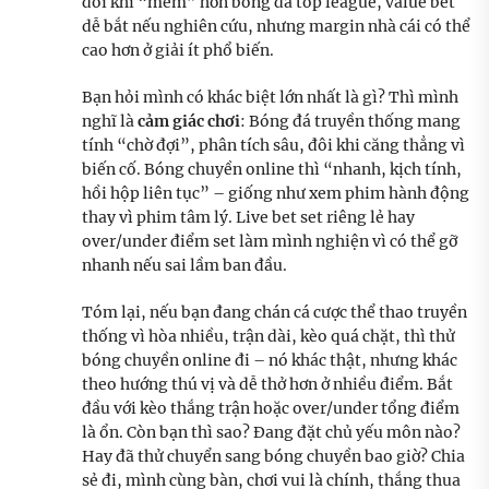
đôi khi “mềm” hơn bóng đá top league, value bet
dễ bắt nếu nghiên cứu, nhưng margin nhà cái có thể
cao hơn ở giải ít phổ biến.
Bạn hỏi mình có khác biệt lớn nhất là gì? Thì mình
nghĩ là
cảm giác chơi
: Bóng đá truyền thống mang
tính “chờ đợi”, phân tích sâu, đôi khi căng thẳng vì
biến cố. Bóng chuyền online thì “nhanh, kịch tính,
hồi hộp liên tục” – giống như xem phim hành động
thay vì phim tâm lý. Live bet set riêng lẻ hay
over/under điểm set làm mình nghiện vì có thể gỡ
nhanh nếu sai lầm ban đầu.
Tóm lại, nếu bạn đang chán cá cược thể thao truyền
thống vì hòa nhiều, trận dài, kèo quá chặt, thì thử
bóng chuyền online đi – nó khác thật, nhưng khác
theo hướng thú vị và dễ thở hơn ở nhiều điểm. Bắt
đầu với kèo thắng trận hoặc over/under tổng điểm
là ổn. Còn bạn thì sao? Đang đặt chủ yếu môn nào?
Hay đã thử chuyển sang bóng chuyền bao giờ? Chia
sẻ đi, mình cùng bàn, chơi vui là chính, thắng thua