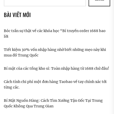
BÀI VIẾT MỚI
Bóc trần sự thật về các khóa học “Bí truyền order 1688 bao
lời
Tiết kiệm 30% vốn nhập hàng nhờ biết những mẹo này khi
mua đồ Trung Quốc
Bí mật của các tổng kho sỉ: Toàn nhập hàng từ 1688 chứ đâu!
Cách tính chi phí một đơn hàng Taobao về tay chính xác tới
từng cắc.
Bí Mật Nguồn Hàng: Cách Tìm Xưởng Tận Gốc Tại Trung
Quốc Không Qua Trung Gian