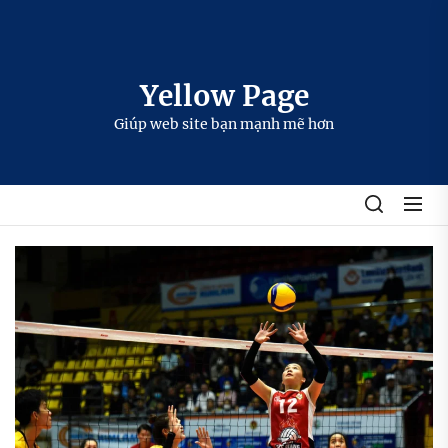
Skip
to
the
content
Yellow Page
Giúp web site bạn mạnh mẽ hơn