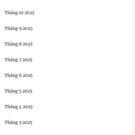
Tháng 10 2025
Tháng 9 2025
Tháng 8 2025
Tháng 7 2025
Tháng 6 2025
Tháng 5 2025
Tháng 4 2025
Tháng 3 2025