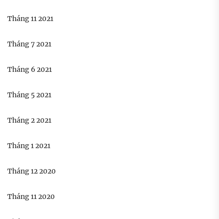
Tháng 11 2021
Tháng 7 2021
Tháng 6 2021
Tháng 5 2021
Tháng 2 2021
Tháng 1 2021
Tháng 12 2020
Tháng 11 2020