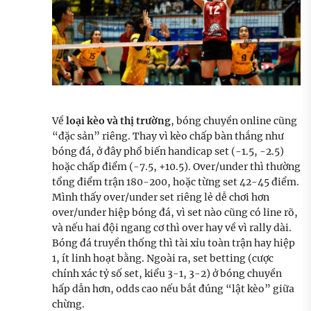
Về
loại kèo và thị trường
, bóng chuyền online cũng
“đặc sản” riêng. Thay vì kèo chấp bàn thắng như
bóng đá, ở đây phổ biến handicap set (-1.5, -2.5)
hoặc chấp điểm (-7.5, +10.5). Over/under thì thường
tổng điểm trận 180-200, hoặc từng set 42-45 điểm.
Mình thấy over/under set riêng lẻ dễ chơi hơn
over/under hiệp bóng đá, vì set nào cũng có line rõ,
và nếu hai đội ngang cơ thì over hay về vì rally dài.
Bóng đá truyền thống thì tài xỉu toàn trận hay hiệp
1, ít linh hoạt bằng. Ngoài ra, set betting (cược
chính xác tỷ số set, kiểu 3-1, 3-2) ở bóng chuyền
hấp dẫn hơn, odds cao nếu bắt đúng “lật kèo” giữa
chừng.