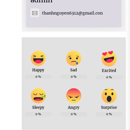
thanhnguyen6312@gmail.con
Happy
Sad
Excited
0
%
0
%
0
%
Sleepy
Angry
Surprise
0
%
0
%
0
%