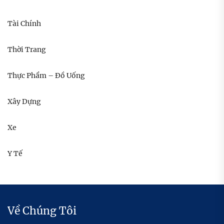
Tài Chính
Thời Trang
Thực Phẩm – Đồ Uống
Xây Dựng
Xe
Y Tế
Về Chúng Tôi