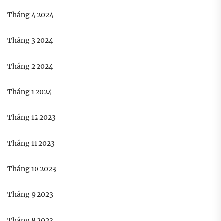
Tháng 4 2024
Tháng 3 2024
Tháng 2 2024
Tháng 1 2024
Tháng 12 2023
Tháng 11 2023
Tháng 10 2023
Tháng 9 2023
Tháng 8 2023