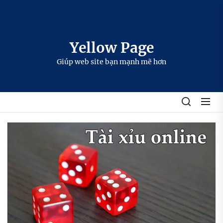
Skip
to
the
content
Yellow Page
Giúp web site bạn mạnh mẽ hơn