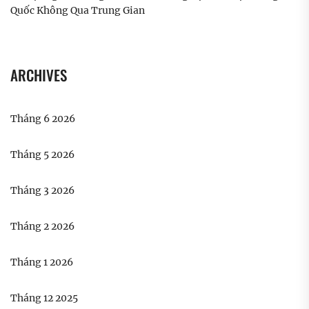
Quốc Không Qua Trung Gian
ARCHIVES
Tháng 6 2026
Tháng 5 2026
Tháng 3 2026
Tháng 2 2026
Tháng 1 2026
Tháng 12 2025