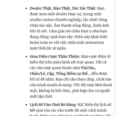
Dealer Thật, Bàn Thật, Xúc Xắc Thật:
Bạn
được xem một dealer thực sự, trong một
studio casino chuyên nghiệp, lắc chiếc lồng
chứa xúc xắc. Âm thanh sống động, hình ảnh
HD rõ nét. Cảm giác nó chân thực y như bạn
đang đứng cạnh bàn vậy. Điều này khác biệt
hoàn toàn so với việc nhìn một animation
máy tính lắc xí ngầu.
Giao Diện Cược Thân Thiện:
Bàn cược điện tử
hiển thị trên màn hình rất trực quan. Tất cả
các cửa cược quen thuộc như
Tài/Xỉu,
Chẵn/Lẻ, Cặp, Tổng điểm cụ thể…
đều được
bố trí dễ nhìn. Bạn chỉ cần chọn chip, click vào
cửa mình muốn là xong. Tốc độ cược khá thoải
mái, không bị hối thúc, phù hợp cho cả người
mới tập chơi.
Lịch Sử Ván Chơi Rõ Ràng:
KJC hiển thị lịch sử
kết quả của các ván trước đó một cách minh