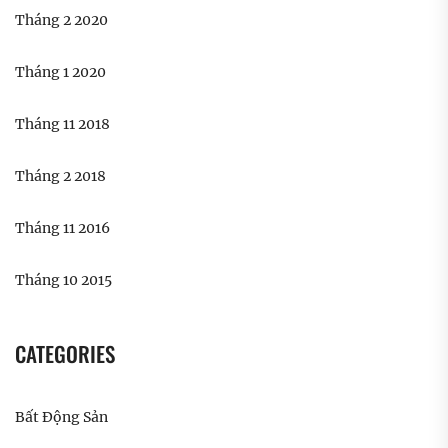
Tháng 2 2020
Tháng 1 2020
Tháng 11 2018
Tháng 2 2018
Tháng 11 2016
Tháng 10 2015
CATEGORIES
Bất Động Sản