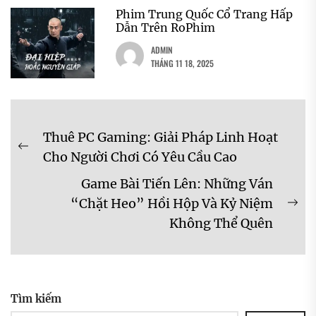
Phim Trung Quốc Cổ Trang Hấp
Dẫn Trên RoPhim
ADMIN
THÁNG 11 18, 2025
Điều
Thuê PC Gaming: Giải Pháp Linh Hoạt
hướng
Previous
Cho Người Chơi Có Yêu Cầu Cao
bài
post:
Game Bài Tiến Lên: Những Ván
viết
“Chặt Heo” Hồi Hộp Và Kỷ Niệm
Ne
Không Thể Quên
pos
Tìm kiếm