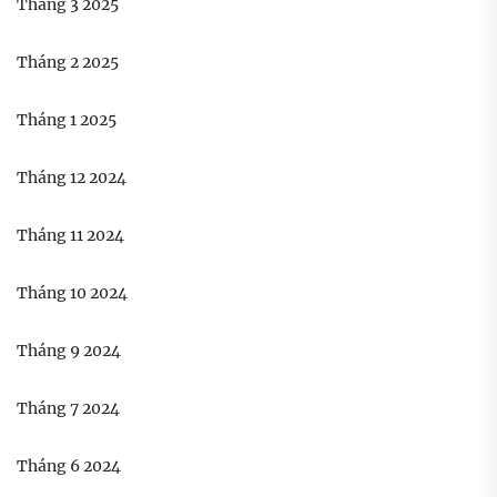
Tháng 3 2025
Tháng 2 2025
Tháng 1 2025
Tháng 12 2024
Tháng 11 2024
Tháng 10 2024
Tháng 9 2024
Tháng 7 2024
Tháng 6 2024