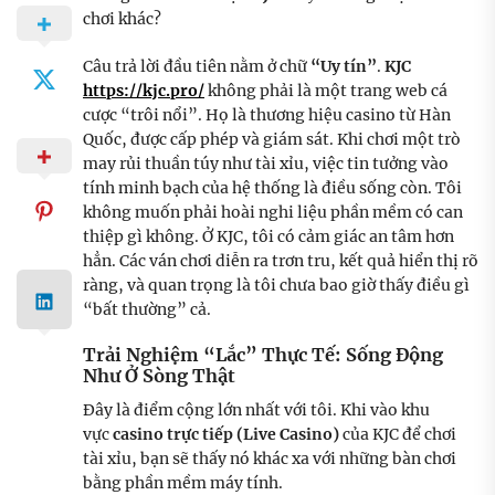
chơi khác?
Câu trả lời đầu tiên nằm ở chữ
“Uy tín”
.
KJC
https://kjc.pro/
không phải là một trang web cá
cược “trôi nổi”. Họ là thương hiệu casino từ Hàn
Quốc, được cấp phép và giám sát. Khi chơi một trò
may rủi thuần túy như tài xỉu, việc tin tưởng vào
tính minh bạch của hệ thống là điều sống còn. Tôi
không muốn phải hoài nghi liệu phần mềm có can
thiệp gì không. Ở KJC, tôi có cảm giác an tâm hơn
hẳn. Các ván chơi diễn ra trơn tru, kết quả hiển thị rõ
ràng, và quan trọng là tôi chưa bao giờ thấy điều gì
“bất thường” cả.
Trải Nghiệm “Lắc” Thực Tế: Sống Động
Như Ở Sòng Thật
Đây là điểm cộng lớn nhất với tôi. Khi vào khu
vực
casino trực tiếp (Live Casino)
của KJC để chơi
tài xỉu, bạn sẽ thấy nó khác xa với những bàn chơi
bằng phần mềm máy tính.