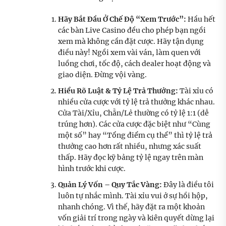
Hãy Bắt Đầu Ở Chế Độ “Xem Trước”:
Hầu hết
các bàn Live Casino đều cho phép bạn ngồi
xem mà không cần đặt cược. Hãy tận dụng
điều này! Ngồi xem vài ván, làm quen với
luồng chơi, tốc độ, cách dealer hoạt động và
giao diện. Đừng vội vàng.
Hiểu Rõ Luật & Tỷ Lệ Trả Thưởng:
Tài xỉu có
nhiều cửa cược với tỷ lệ trả thưởng khác nhau.
Cửa Tài/Xỉu, Chẵn/Lẻ thường có tỷ lệ 1:1 (dễ
trúng hơn). Các cửa cược đặc biệt như “Cùng
một số” hay “Tổng điểm cụ thể” thì tỷ lệ trả
thưởng cao hơn rất nhiều, nhưng xác suất
thấp. Hãy đọc kỹ bảng tỷ lệ ngay trên màn
hình trước khi cược.
Quản Lý Vốn – Quy Tắc Vàng:
Đây là điều tôi
luôn tự nhắc mình. Tài xỉu vui ở sự hồi hộp,
nhanh chóng. Vì thế, hãy đặt ra một khoản
vốn giải trí trong ngày và kiên quyết dừng lại