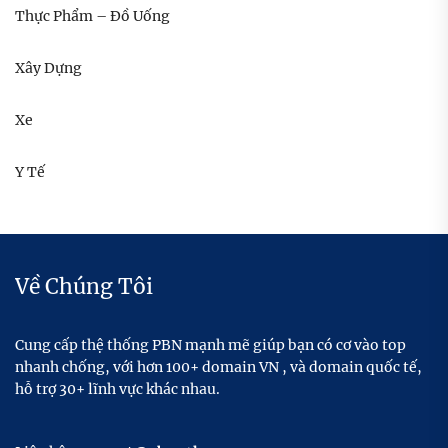
Thực Phẩm – Đồ Uống
Xây Dựng
Xe
Y Tế
Về Chúng Tôi
Cung cấp thệ thống PBN mạnh mẽ giúp bạn có cơ vào top
nhanh chống, với hơn 100+ domain VN , và domain quốc tế,
hỗ trợ 30+ lĩnh vực khác nhau.