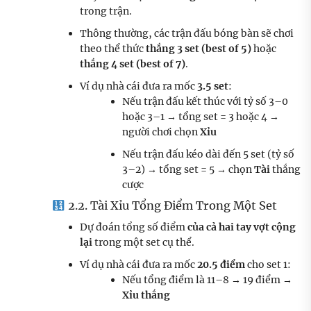
trong trận.
Thông thường, các trận đấu bóng bàn sẽ chơi
theo thể thức
thắng 3 set (best of 5)
hoặc
thắng 4 set (best of 7)
.
Ví dụ nhà cái đưa ra mốc
3.5 set
:
Nếu trận đấu kết thúc với tỷ số 3–0
hoặc 3–1 → tổng set = 3 hoặc 4 →
người chơi chọn
Xỉu
Nếu trận đấu kéo dài đến 5 set (tỷ số
3–2) → tổng set = 5 → chọn
Tài
thắng
cược
2.2. Tài Xỉu Tổng Điểm Trong Một Set
Dự đoán tổng số điểm
của cả hai tay vợt cộng
lại
trong một set cụ thể.
Ví dụ nhà cái đưa ra mốc
20.5 điểm
cho set 1:
Nếu tổng điểm là 11–8 → 19 điểm →
Xỉu thắng