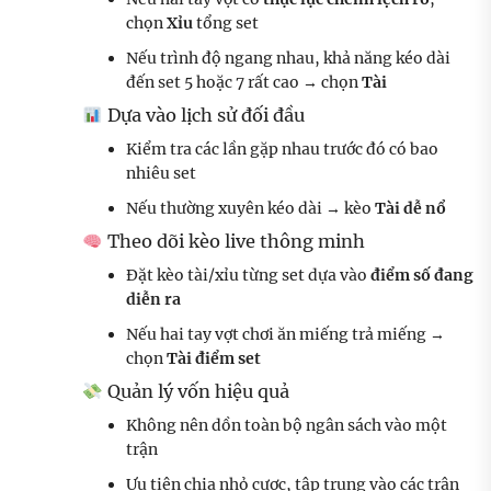
chọn
Xỉu
tổng set
Nếu trình độ ngang nhau, khả năng kéo dài
đến set 5 hoặc 7 rất cao → chọn
Tài
Dựa vào lịch sử đối đầu
Kiểm tra các lần gặp nhau trước đó có bao
nhiêu set
Nếu thường xuyên kéo dài → kèo
Tài dễ nổ
Theo dõi kèo live thông minh
Đặt kèo tài/xỉu từng set dựa vào
điểm số đang
diễn ra
Nếu hai tay vợt chơi ăn miếng trả miếng →
chọn
Tài điểm set
Quản lý vốn hiệu quả
Không nên dồn toàn bộ ngân sách vào một
trận
Ưu tiên chia nhỏ cược, tập trung vào các trận