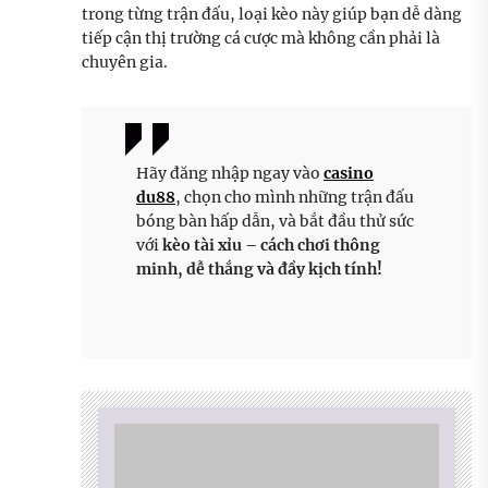
trong từng trận đấu, loại kèo này giúp bạn dễ dàng
tiếp cận thị trường cá cược mà không cần phải là
chuyên gia.
Hãy đăng nhập ngay vào
casino
du88
, chọn cho mình những trận đấu
bóng bàn hấp dẫn, và bắt đầu thử sức
với
kèo tài xỉu – cách chơi thông
minh, dễ thắng và đầy kịch tính!