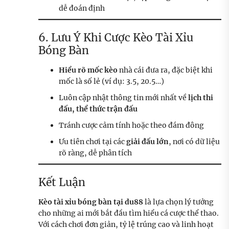
dễ đoán định
6. Lưu Ý Khi Cược Kèo Tài Xỉu
Bóng Bàn
Hiểu rõ mốc kèo
nhà cái đưa ra, đặc biệt khi
mốc là số lẻ (ví dụ: 3.5, 20.5…)
Luôn cập nhật thông tin mới nhất về
lịch thi
đấu, thể thức trận đấu
Tránh cược cảm tính hoặc theo đám đông
Ưu tiên chơi tại các
giải đấu lớn
, nơi có dữ liệu
rõ ràng, dễ phân tích
Kết Luận
Kèo tài xỉu bóng bàn tại du88
là lựa chọn lý tưởng
cho những ai mới bắt đầu tìm hiểu cá cược thể thao.
Với cách chơi đơn giản, tỷ lệ trúng cao và linh hoạt