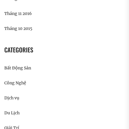
Tháng 11 2016
Tháng 10 2015
CATEGORIES
Bất Động Sản
Công Nghệ
Dịch vụ
Du Lịch
Giải Trí