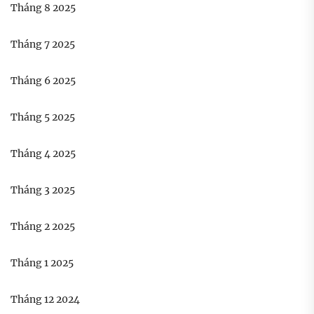
Tháng 8 2025
Tháng 7 2025
Tháng 6 2025
Tháng 5 2025
Tháng 4 2025
Tháng 3 2025
Tháng 2 2025
Tháng 1 2025
Tháng 12 2024