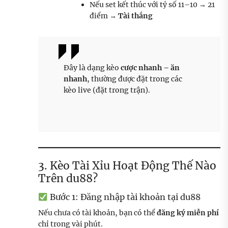
Nếu set kết thúc với tỷ số 11–10 → 21
điểm →
Tài thắng
Đây là dạng kèo
cược nhanh – ăn
nhanh
, thường được đặt trong các
kèo live (đặt trong trận).
3. Kèo Tài Xỉu Hoạt Động Thế Nào
Trên du88?
Bước 1: Đăng nhập tài khoản tại du88
Nếu chưa có tài khoản, bạn có thể
đăng ký miễn phí
chỉ trong vài phút.