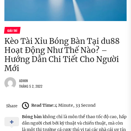
GIẢI TRÍ
Kèo Tài Xỉu Bóng Bàn Tại du88
Hoạt Động Như Thế Nào? –
Hướng Dẫn Chi Tiết Cho Người
Mới
ADMIN
THÁNG 5 2, 2022
Read Time:
4 Minute, 33 Second
Share
Bóng bàn
không chỉ là môn thể thao tốc độ cao, hấp
dẫn người chơi bởi kỹ thuật và chiến thuật, mà còn
là một thị trường cá cược thú vị tại các nhà cái uy tín