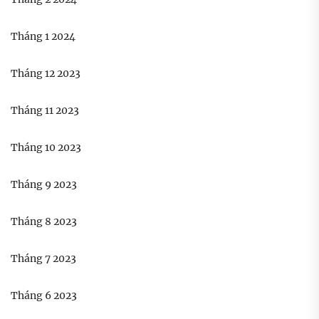
Tháng 1 2024
Tháng 12 2023
Tháng 11 2023
Tháng 10 2023
Tháng 9 2023
Tháng 8 2023
Tháng 7 2023
Tháng 6 2023