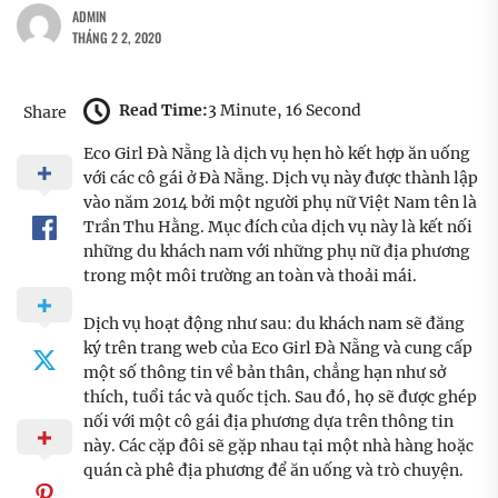
ADMIN
THÁNG 2 2, 2020
Read Time:
3 Minute, 16 Second
Share
Eco Girl Đà Nẵng là dịch vụ hẹn hò kết hợp ăn uống
với các cô gái ở Đà Nẵng. Dịch vụ này được thành lập
vào năm 2014 bởi một người phụ nữ Việt Nam tên là
Trần Thu Hằng. Mục đích của dịch vụ này là kết nối
những du khách nam với những phụ nữ địa phương
trong một môi trường an toàn và thoải mái.
Dịch vụ hoạt động như sau: du khách nam sẽ đăng
ký trên trang web của Eco Girl Đà Nẵng và cung cấp
một số thông tin về bản thân, chẳng hạn như sở
thích, tuổi tác và quốc tịch. Sau đó, họ sẽ được ghép
nối với một cô gái địa phương dựa trên thông tin
này. Các cặp đôi sẽ gặp nhau tại một nhà hàng hoặc
quán cà phê địa phương để ăn uống và trò chuyện.