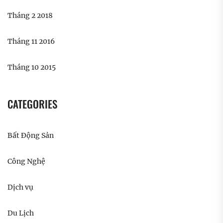
Tháng 2 2018
Tháng 11 2016
Tháng 10 2015
CATEGORIES
Bất Động Sản
Công Nghệ
Dịch vụ
Du Lịch