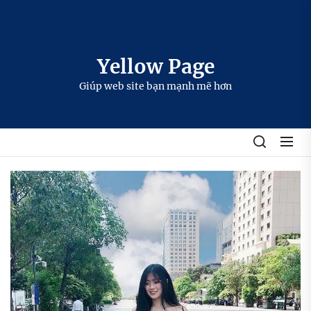
Skip
to
the
content
Yellow Page
Giúp web site bạn mạnh mẽ hơn