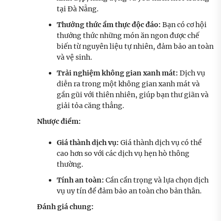
tại Đà Nẵng.
Thưởng thức ẩm thực độc đáo:
Bạn có cơ hội
thưởng thức những món ăn ngon được chế
biến từ nguyên liệu tự nhiên, đảm bảo an toàn
và vệ sinh.
Trải nghiệm không gian xanh mát:
Dịch vụ
diễn ra trong một không gian xanh mát và
gần gũi với thiên nhiên, giúp bạn thư giãn và
giải tỏa căng thẳng.
Nhược điểm:
Giá thành dịch vụ:
Giá thành dịch vụ có thể
cao hơn so với các dịch vụ hẹn hò thông
thường.
Tính an toàn:
Cần cẩn trọng và lựa chọn dịch
vụ uy tín để đảm bảo an toàn cho bản thân.
Đánh giá chung: