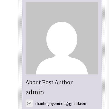
About Post Author
admin
thanhnguyen6312@gmail.con