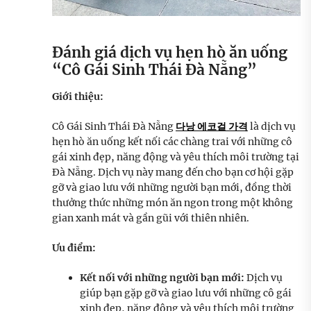
Đánh giá dịch vụ hẹn hò ăn uống
“Cô Gái Sinh Thái Đà Nẵng”
Giới thiệu:
Cô Gái Sinh Thái Đà Nẵng
다낭 에코걸 가격
là dịch vụ
hẹn hò ăn uống kết nối các chàng trai với những cô
gái xinh đẹp, năng động và yêu thích môi trường tại
Đà Nẵng. Dịch vụ này mang đến cho bạn cơ hội gặp
gỡ và giao lưu với những người bạn mới, đồng thời
thưởng thức những món ăn ngon trong một không
gian xanh mát và gần gũi với thiên nhiên.
Ưu điểm:
Kết nối với những người bạn mới:
Dịch vụ
giúp bạn gặp gỡ và giao lưu với những cô gái
xinh đẹp, năng động và yêu thích môi trường