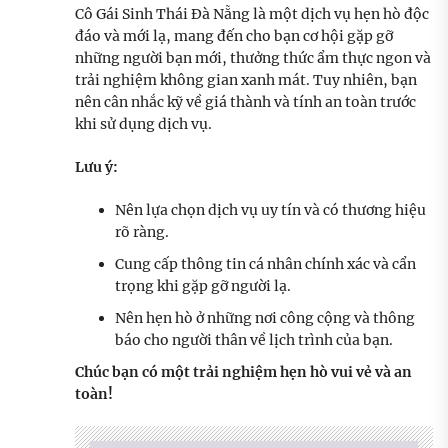
Cô Gái Sinh Thái Đà Nẵng là một dịch vụ hẹn hò độc
đáo và mới lạ, mang đến cho bạn cơ hội gặp gỡ
những người bạn mới, thưởng thức ẩm thực ngon và
trải nghiệm không gian xanh mát. Tuy nhiên, bạn
nên cân nhắc kỹ về giá thành và tính an toàn trước
khi sử dụng dịch vụ.
Lưu ý:
Nên lựa chọn dịch vụ uy tín và có thương hiệu
rõ ràng.
Cung cấp thông tin cá nhân chính xác và cẩn
trọng khi gặp gỡ người lạ.
Nên hẹn hò ở những nơi công cộng và thông
báo cho người thân về lịch trình của bạn.
Chúc bạn có một trải nghiệm hẹn hò vui vẻ và an
toàn!