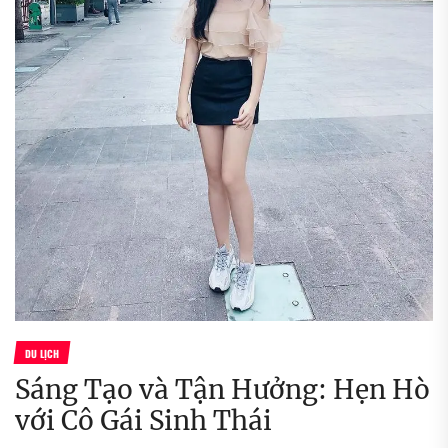
DU LỊCH
Sáng Tạo và Tận Hưởng: Hẹn Hò
với Cô Gái Sinh Thái