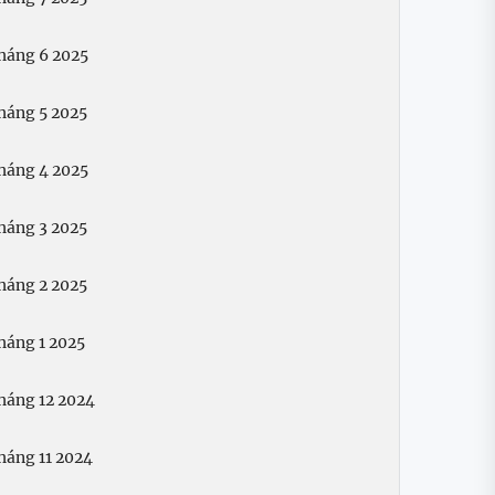
háng 6 2025
háng 5 2025
háng 4 2025
háng 3 2025
háng 2 2025
háng 1 2025
háng 12 2024
háng 11 2024