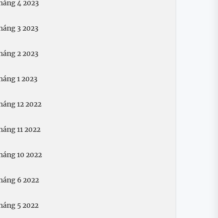
háng 4 2023
háng 3 2023
háng 2 2023
háng 1 2023
háng 12 2022
háng 11 2022
háng 10 2022
háng 6 2022
háng 5 2022