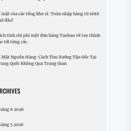
í mật của các tổng kho sỉ: Toàn nhập hàng từ 1688
hứ đâu!
ách tính chi phí một đơn hàng Taobao về tay chính
c tới từng cắc.
í Mật Nguồn Hàng: Cách Tìm Xưởng Tận Gốc Tại
rung Quốc Không Qua Trung Gian
RCHIVES
háng 6 2026
háng 5 2026