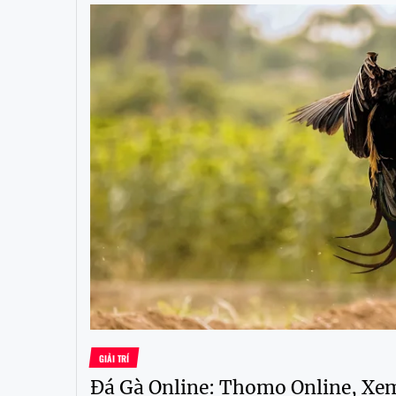
GIẢI TRÍ
Đá Gà Online: Thomo Online, Xe