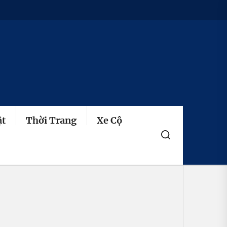
ật
Thời Trang
Xe Cộ