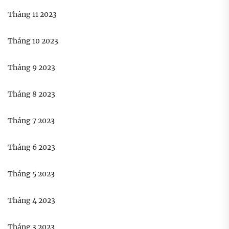
Tháng 11 2023
Tháng 10 2023
Tháng 9 2023
Tháng 8 2023
Tháng 7 2023
Tháng 6 2023
Tháng 5 2023
Tháng 4 2023
Tháng 3 2023