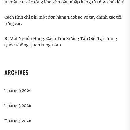
Bí mật của các tổng kho sỉ: Toàn nhập hàng từ 1688 chứ đâu!
Cách tính chi phí một đơn hàng Taobao về tay chính xác tới
từng cắc.
Bí Mật Nguồn Hàng: Cách Tìm Xưởng Tận Gốc Tại Trung
Quốc Không Qua Trung Gian
ARCHIVES
Tháng 6 2026
Tháng 5 2026
Tháng 3 2026