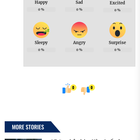
Happy
Sad
Excited
0
%
0
%
0
%
Sleepy
Angry
Surprise
0
%
0
%
0
%
0
0
MORE STORIES