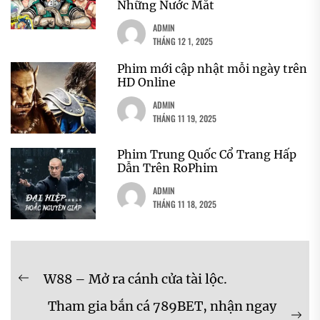
Những Nước Mắt
ADMIN
THÁNG 12 1, 2025
Phim mới cập nhật mỗi ngày trên
HD Online
ADMIN
THÁNG 11 19, 2025
Phim Trung Quốc Cổ Trang Hấp
Dẫn Trên RoPhim
ADMIN
THÁNG 11 18, 2025
Điều
W88 – Mở ra cánh cửa tài lộc.
Previous
hướng
Tham gia bắn cá 789BET, nhận ngay
post:
bài