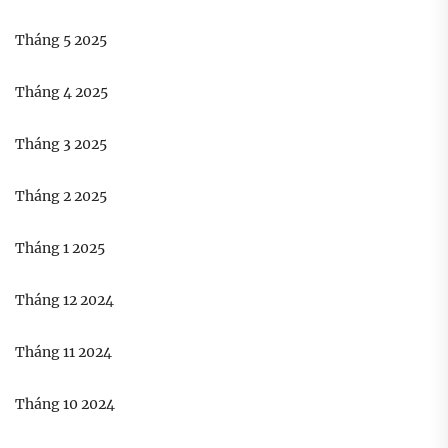
Tháng 5 2025
Tháng 4 2025
Tháng 3 2025
Tháng 2 2025
Tháng 1 2025
Tháng 12 2024
Tháng 11 2024
Tháng 10 2024