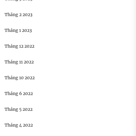
Tháng 2 2023
Tháng 1 2023
Tháng 12 2022
Tháng 11 2022
Tháng 10 2022
Tháng 6 2022
Tháng 5 2022
Tháng 4 2022