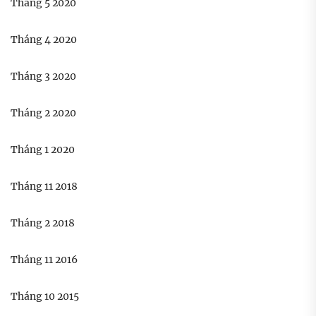
Tháng 5 2020
Tháng 4 2020
Tháng 3 2020
Tháng 2 2020
Tháng 1 2020
Tháng 11 2018
Tháng 2 2018
Tháng 11 2016
Tháng 10 2015