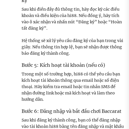
ký
Sau khi điền đầy đủ thông tin, hãy đọc kỹ các điều
khoản và điều kiện của hi88. Nếu đồng ý, hãy tích
vào ô xác nhận và nhấn nút “Đăng ký” hoặc “Hoàn
tất đăng ký”.
Hệ thống sẽ xử lý yêu cầu đăng ký của bạn trong vài
giây. Nếu thông tin hợp lệ, bạn sẽ nhận được thông
báo đăng ký thành công.
Bước 5: Kích hoạt tài khoản (nếu có)
Trong một số trường hợp, hi88 có thể yêu cầu bạn
kích hoạt tài khoản thông qua email hoặc số điện
thoại. Hãy kiểm tra email hoặc tin nhắn SMS để
nhận đường link hoặc mã kích hoạt và làm theo
hướng dẫn.
Bước 6: Đăng nhập và bắt đầu chơi Baccarat
Sau khi đăng ký thành công, bạn có thể đăng nhập
vào tài khoản hi88 bằng tên đăng nhập và mật khẩu