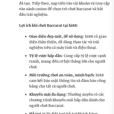
đã tạo. Tiếp theo, nạp tiền vào tài khoản và truy cập
vào sảnh casino để chọn trò chơi Baccarat và bắt
đầu trải nghiệm.
Lợi ích khi chơi Baccarat tại hi88:
Giao diện đẹp mắt, dễ sử dụng:
hi88 có giao
diện thân thiện, dễ dàng thao tác và trải
nghiệm trên cả máy tính và điện thoại.
Tỷ lệ cược hấp dẫn:
Cung cấp tỷ lệ cược cạnh
tranh, mang đến cơ hội thắng lớn cho người
chơi.
Môi trường chơi an toàn, minh bạch:
hi88
cam kết bảo mật thông tin và đảm bảo công
bằng cho tất cả người chơi.
Khuyến mãi đa dạng:
Thường xuyên có các
chương trình khuyến mãi hấp dẫn dành cho
người chơi Baccarat.
Hỗ trợ 24/7:
Đội ngũ hỗ trợ khách hàng